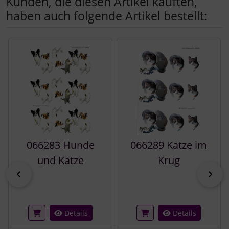
Kunden, die diesen Artikel kauften,
haben auch folgende Artikel bestellt:
Es folgt ein Produktslider - navigieren Sie mit der Tab-Tast
066283 Hunde
066289 Katze im
und Katze
Krug
zurück
vor
Details
Details