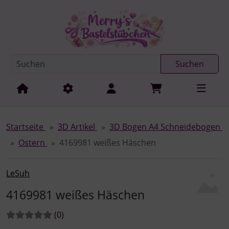
Diese Sprungnavigation (skip link) ist jederzeit zu erreichen
Sprungnavigation
Springe zur Navigation
Springe zum Inhalt
Spri
Suchen
Startseite
3D Artikel
3D Bogen A4 Schneidebogen
Ostern
4169981 weißes Häschen
LeSuh
4169981 weißes Häschen
Bewertungen:
Bewertungen
(0
)