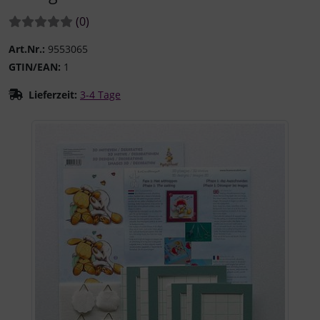
Bewertungen:
Bewertungen
(0
)
Art.Nr.:
9553065
GTIN/EAN:
1
Lieferzeit:
3-4 Tage
Wenn mehr als ein Produktbild existiert, können Sie die "