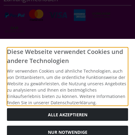
Social Media
Diese Webseite verwendet Cookies und
andere Technologien
Wir verwenden Cookies und ähnliche Technologien, auch
von Drittanbietern, um die ordentliche Funktionsweise der
Website zu gewährleisten, die Nutzung unseres Angebotes
zu analysieren und Ihnen ein bestmögliches
Einkaufserlebnis bieten zu können. Weitere Informationen
finden Sie in unserer Datenschutzerklärung.
ALLE AKZEPTIEREN
NUR NOTWENDIGE
Alle Preise inkl. gesetzl. MwSt. zzgl.
Versandkosten
. Die