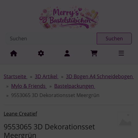
Diese Sprungnavigation (skip link) ist jederzeit zu erreichen
Sprungnavigation
Springe zur Navigation
Springe zum Inhalt
Spri
Suchen
Startseite
3D Artikel
3D Bogen A4 Schneidebogen
Mylo & Friends
Bastelpackungen
9553065 3D Dekorationsset Meergrün
Leane Creatief
9553065 3D Dekorationsset
Meergrün