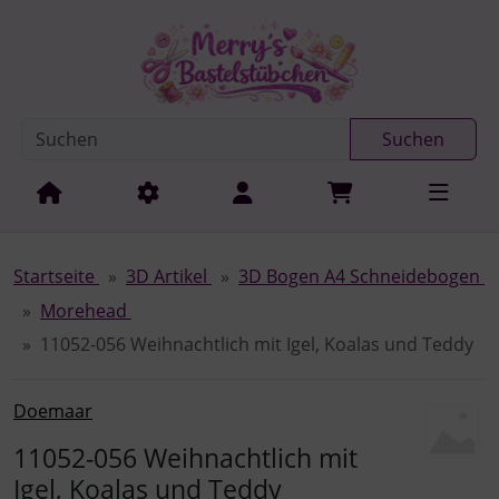
Diese Sprungnavigation (skip link) ist jederzeit zu erreichen
Sprungnavigation
Springe zur Navigation
Springe zum Inhalt
Spri
Suchen
Startseite
3D Artikel
3D Bogen A4 Schneidebogen
Morehead
11052-056 Weihnachtlich mit Igel, Koalas und Teddy
Doemaar
11052-056 Weihnachtlich mit
Igel, Koalas und Teddy