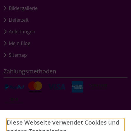
Bildergallerie
Lieferzeit
Anleitungen
Mein Blog
Sitemap
Zahlungsmethoden
Social Media
Diese Webseite verwendet Cookies und