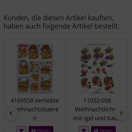
Kunden, die diesen Artikel kauften,
haben auch folgende Artikel bestellt:
Es folgt ein Produktslider - navigieren Sie mit der Tab-Tast
4169558 Verliebte
11052-058
Weihnachtsbaere
Weihnachtliches
zurück
vor
n
mit Igel und Katze
Details
Details