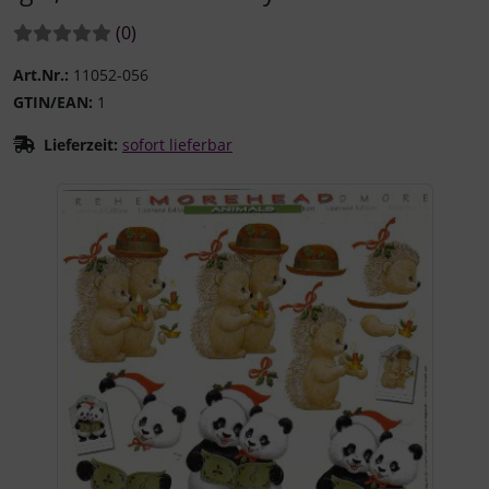
Bewertungen:
Bewertungen
(0
)
Art.Nr.:
11052-056
GTIN/EAN:
1
Lieferzeit:
sofort lieferbar
Wenn mehr als ein Produktbild existiert, können Sie die "