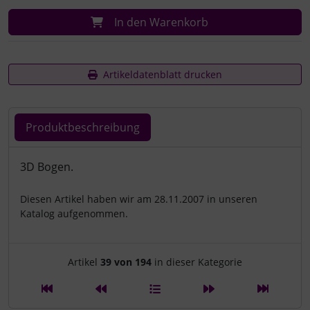
In den Warenkorb
Artikeldatenblatt drucken
Produktbeschreibung
Produktbeschreibung
3D Bogen.
Diesen Artikel haben wir am 28.11.2007 in unseren
Katalog aufgenommen.
Artikelnavigation innerhalb d
Artikel
39 von 194
in dieser Kategorie