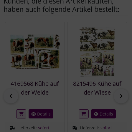
Kunden, die diesen Artikel kauften,
haben auch folgende Artikel bestellt:
Es folgt ein Produktslider - navigieren Sie mit der Tab-Tast
4169568 Kühe auf
8215496 Kühe auf
der Weide
der Wiese
zurück
vor
Details
Details
Lieferzeit:
sofort
Lieferzeit:
sofort