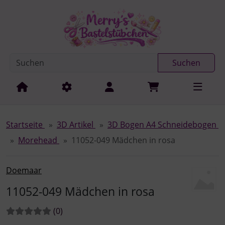
Diese Sprungnavigation (skip link) ist jederzeit zu erreichen
Sprungnavigation
Springe zur Navigation
Springe zum Inhalt
Spri
Suchen
Startseite
3D Artikel
3D Bogen A4 Schneidebogen
Morehead
11052-049 Mädchen in rosa
Doemaar
11052-049 Mädchen in rosa
Bewertungen:
Bewertungen
(0
)