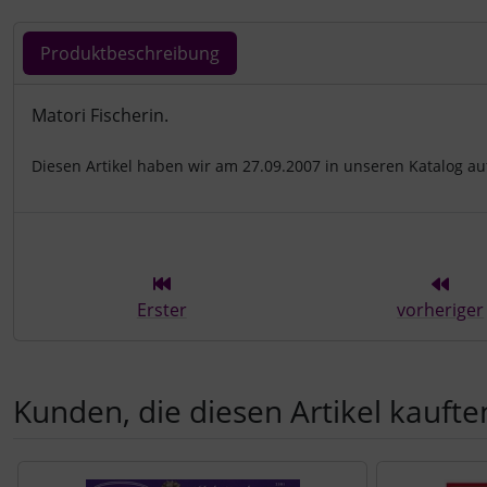
Produktbeschreibung
Produktbeschreibung
Matori Fischerin.
Diesen Artikel haben wir am 27.09.2007 in unseren Katalog 
Erster
vorheriger
Kunden, die diesen Artikel kauften
Es folgt ein Produktslider - navigieren Sie mit der Tab-Tast