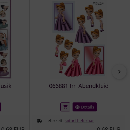
vor
Musik
066881 Im Abendkleid
Details
Lieferzeit:
sofort lieferbar
0,68 EUR
0,68 EUR