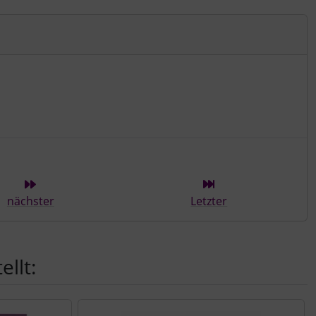
ieser Kategorie
nächster
Letzter
llt: