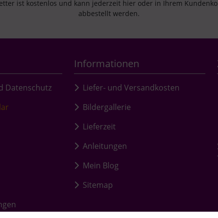
tter ist kostenlos und kann jederzeit hier oder in Ihrem Kundenk
abbestellt werden.
Informationen
d Datenschutz
Liefer- und Versandkosten
lar
Bildergallerie
Lieferzeit
Anleitungen
Mein Blog
Sitemap
ungen