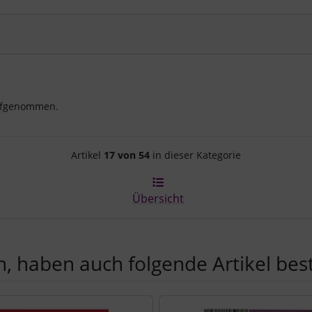
aufgenommen.
Artikelnavigation innerhalb d
Artikel
17 von 54
in dieser Kategorie
Übersicht
, haben auch folgende Artikel beste
e zu den einzelnen Artikeln.