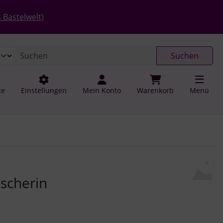
 öffnen.
gen
Springe zu den allgemeinen Informationen
 Bastelwelt)
Suchen
te
Einstellungen
Mein Konto
Warenkorb
Menü
u navigieren. Zum Vergrößern klicken Sie auf das Bild.
ischerin