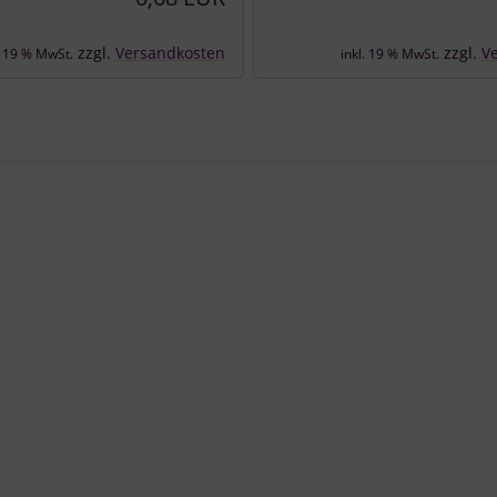
zzgl.
Versandkosten
zzgl.
V
. 19 % MwSt.
inkl. 19 % MwSt.
e zu den einzelnen Artikeln.