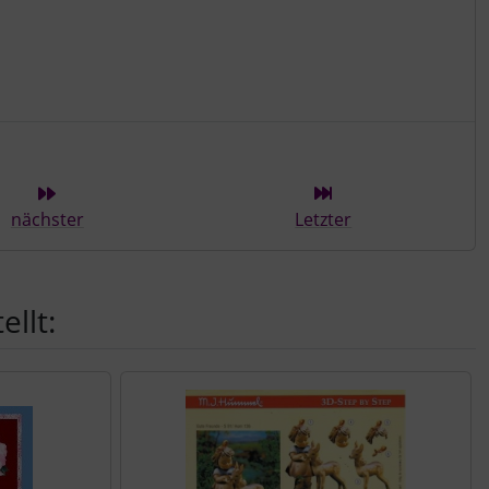
ieser Kategorie
nächster
Letzter
llt: