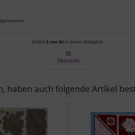
aufgenommen.
Artikelnavigation innerhalb d
Artikel
3 von 54
in dieser Kategorie
Übersicht
, haben auch folgende Artikel beste
e zu den einzelnen Artikeln.