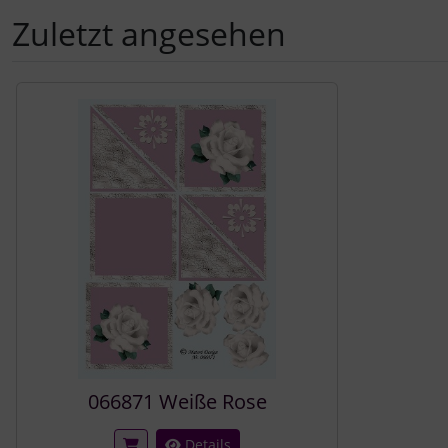
Zuletzt angesehen
Es folgt ein Produktslider - navigieren Sie mit der Tab-Tast
066871 Weiße Rose
Details