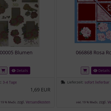
00005 Blumen
066868 Rosa R
Details
Details
t:
3-4 Tage
Lieferzeit:
sofort lieferbar
1,69 EUR
zzgl.
Versandkosten
zzgl.
V
. 19 % MwSt.
inkl. 19 % MwSt.