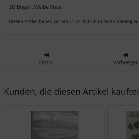
Produktbeschreibung
3D Bogen. Weiße Rose.
Diesen Artikel haben wir am 21.07.2007 in unseren Katalog 
Erster
vorheriger
Kunden, die diesen Artikel kauften
Es folgt ein Produktslider - navigieren Sie mit der Tab-Tast