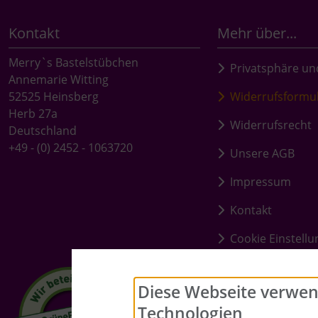
Kontakt
Mehr über...
Merry`s Bastelstübchen
Privatsphäre un
Annemarie Witting
52525 Heinsberg
Widerrufsformu
Herb 27a
Widerrufsrecht
Deutschland
+49 - (0) 2452 - 1063720
Unsere AGB
Impressum
Kontakt
Cookie Einstell
Diese Webseite verwen
Technologien