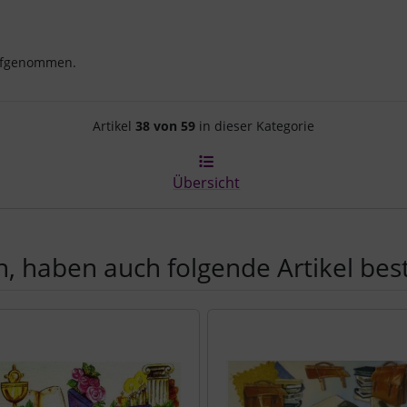
aufgenommen.
Artikelnavigation innerhalb d
Artikel
38 von 59
in dieser Kategorie
Übersicht
, haben auch folgende Artikel beste
e zu den einzelnen Artikeln.