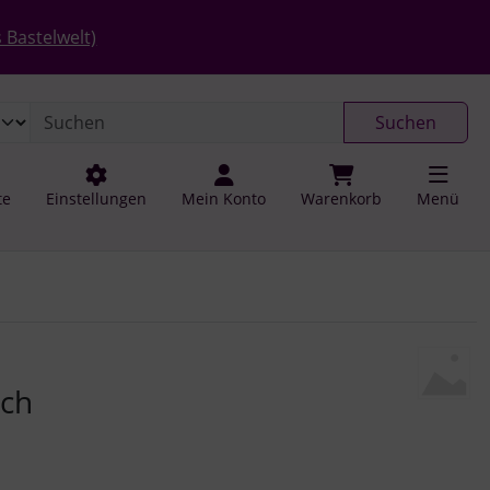
 öffnen.
gen
Springe zu den allgemeinen Informationen
 Bastelwelt)
Suchen
te
Einstellungen
Mein Konto
Warenkorb
Menü
u navigieren. Zum Vergrößern klicken Sie auf das Bild.
ch