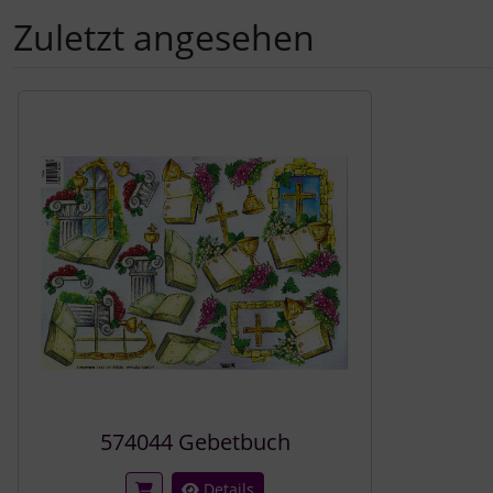
Zuletzt angesehen
Es folgt ein Produktslider - navigieren Sie mit der Tab-Tast
574044 Gebetbuch
Details