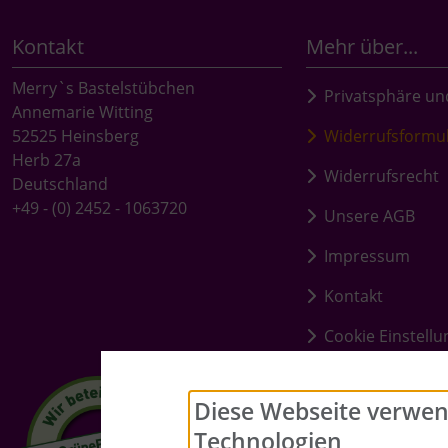
Kontakt
Mehr über...
Merry`s Bastelstübchen
Privatsphäre un
Annemarie Witting
52525 Heinsberg
Widerrufsformu
Herb 27a
Widerrufsrecht
Deutschland
+49 - (0) 2452 - 1063720
Unsere AGB
Impressum
Kontakt
Cookie Einstell
Diese Webseite verwen
Technologien