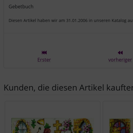
Produktbeschreibung
Gebetbuch
Diesen Artikel haben wir am 31.01.2006 in unseren Katalog 
Erster
vorheriger
Kunden, die diesen Artikel kauften
Es folgt ein Produktslider - navigieren Sie mit der Tab-Tast