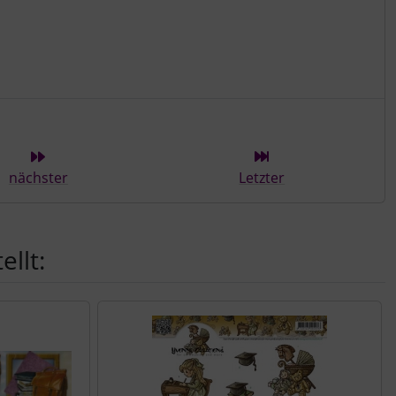
ieser Kategorie
nächster
Letzter
llt: