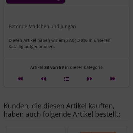
Produktbeschreibung
Betende Mädchen und Jungen
Diesen Artikel haben wir am 22.01.2006 in unseren
Katalog aufgenommen.
Artikelnavigation innerhalb d
Artikel
23 von 59
in dieser Kategorie
Kunden, die diesen Artikel kauften,
haben auch folgende Artikel bestellt:
Es folgt ein Produktslider - navigieren Sie mit der Tab-Tast