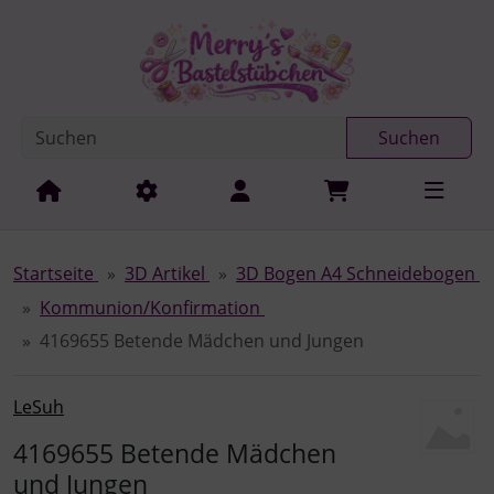
Diese Sprungnavigation (skip link) ist jederzeit zu erreichen
Sprungnavigation
Springe zur Navigation
Springe zum Inhalt
Spri
Suchen
Startseite
3D Artikel
3D Bogen A4 Schneidebogen
Kommunion/Konfirmation
4169655 Betende Mädchen und Jungen
LeSuh
4169655 Betende Mädchen
und Jungen