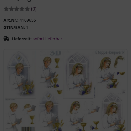
Bewertungen:
Bewertungen
(0
)
Art.Nr.:
4169655
GTIN/EAN:
1
Lieferzeit:
sofort lieferbar
Wenn mehr als ein Produktbild existiert, können Sie die "