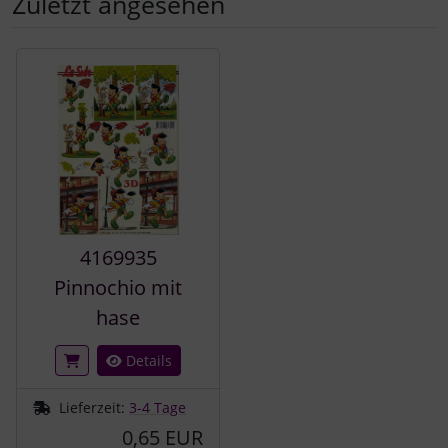
Zuletzt angesehen
Es folgt ein Produktslider - navigieren Sie mit der Tab-Tast
4169935
Pinnochio mit
hase
Details
Lieferzeit:
3-4 Tage
0,65 EUR