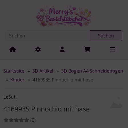
Diese Sprungnavigation (skip link) ist jederzeit zu erreichen
Sprungnavigation
Springe zur Navigation
Springe zum Inhalt
Spri
Suchen
Startseite
3D Artikel
3D Bogen A4 Schneidebogen
Kinder
4169935 Pinnochio mit hase
LeSuh
4169935 Pinnochio mit hase
Bewertungen:
Bewertungen
(0
)