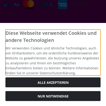
Social Media
Diese Webseite verwendet Cookies und
andere Technologien
Wir verwenden Cookies und ähnliche Technologien, auch
von Drittanbietern, um die ordentliche Funktionsweise der
Website zu gewährleisten, die Nutzung unseres Angebotes
zu analysieren und Ihnen ein bestmögliches
Einkaufserlebnis bieten zu können. Weitere Informationen
finden Sie in unserer Datenschutzerklärung.
ALLE AKZEPTIEREN
NUR NOTWENDIGE
Alle Preise inkl. gesetzl. MwSt. zzgl.
Versandkosten
. Die
durchgestrichenen Preise entsprechen dem bisherigen Preis