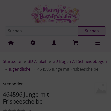
Diese Sprungnavigation (skip link) ist jederzeit zu erreichen
Sprungnavigation
Springe zur Navigation
Springe zum Inhalt
Spri
Suchen
Startseite
3D Artikel
3D Bogen A4 Schneidebogen
Jugendliche
464596 Junge mit Frisbeescheibe
Stenboden
464596 Junge mit
Frisbeescheibe
Bewertungen:
Bewertungen
(0
)