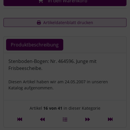
In den Warenkorb
Artikeldatenblatt drucken
Produktbeschreibung
Produktbeschreibung
Stenboden-Bogen: Nr. 464596. Junge mit
Frisbeescheibe.
Diesen Artikel haben wir am 24.05.2007 in unseren
Katalog aufgenommen.
Artikelnavigation innerhalb d
Artikel
16 von 41
in dieser Kategorie