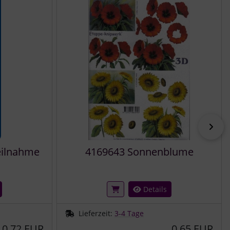
vor
eilnahme
4169643 Sonnenblume
Details
Lieferzeit:
3-4 Tage
0,72 EUR
0,65 EUR