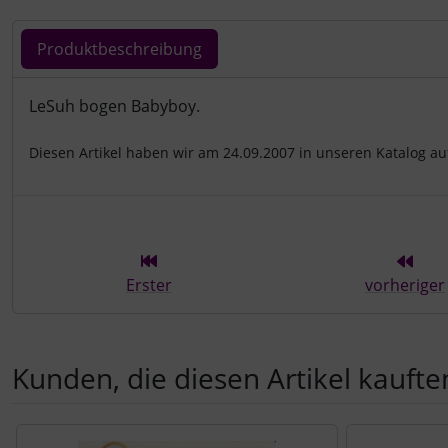
Produktbeschreibung
Produktbeschreibung
LeSuh bogen Babyboy.
Diesen Artikel haben wir am 24.09.2007 in unseren Katalog 
Erster
vorheriger
Kunden, die diesen Artikel kauften
Es folgt ein Produktslider - navigieren Sie mit der Tab-Tast