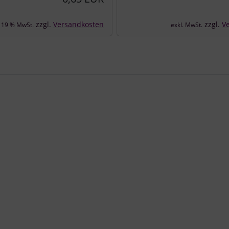
zzgl.
Versandkosten
zzgl.
V
. 19 % MwSt.
exkl. MwSt.
e zu den einzelnen Artikeln.