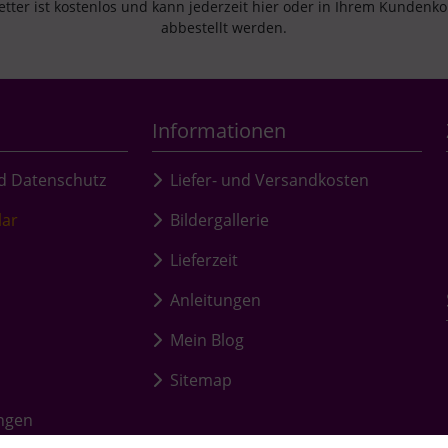
tter ist kostenlos und kann jederzeit hier oder in Ihrem Kundenk
abbestellt werden.
Informationen
d Datenschutz
Liefer- und Versandkosten
lar
Bildergallerie
Lieferzeit
Anleitungen
Mein Blog
Sitemap
ungen