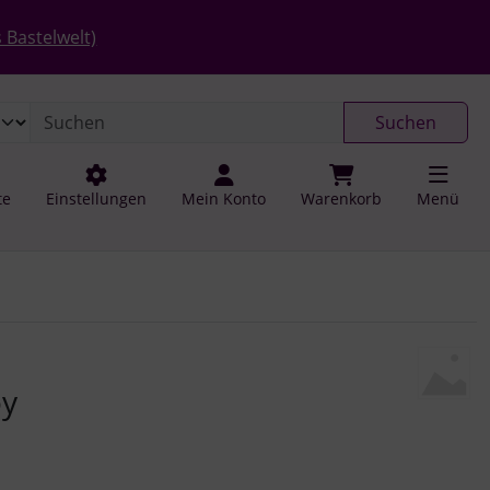
 öffnen.
gen
Springe zu den allgemeinen Informationen
 Bastelwelt)
Suchen
te
Einstellungen
Mein Konto
Warenkorb
Menü
u navigieren. Zum Vergrößern klicken Sie auf das Bild.
oy