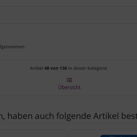
aufgenommen.
Artikelnavigation innerhalb d
Artikel
48 von 130
in dieser Kategorie
Übersicht
, haben auch folgende Artikel beste
e zu den einzelnen Artikeln.