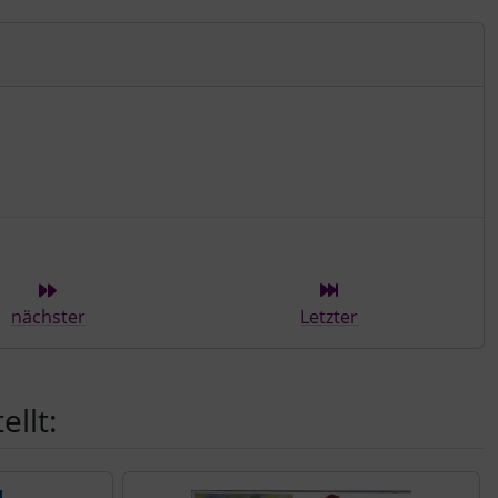
ieser Kategorie
nächster
Letzter
llt: