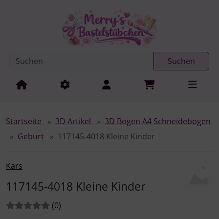
Diese Sprungnavigation (skip link) ist jederzeit zu erreichen
Sprungnavigation
Springe zur Navigation
Springe zum Inhalt
Spri
Suchen
Startseite
3D Artikel
3D Bogen A4 Schneidebogen
Geburt
117145-4018 Kleine Kinder
Kars
117145-4018 Kleine Kinder
Bewertungen:
Bewertungen
(0
)