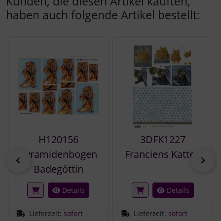
Kunden, die diesen Artikel kauften,
haben auch folgende Artikel bestellt:
Es folgt ein Produktslider - navigieren Sie mit der Tab-Tast
H120156
3DFK1227
Pyramidenbogen
Franciens Katten
zurück
vor
Badegöttin
Details
Details
Lieferzeit:
sofort
Lieferzeit:
sofort