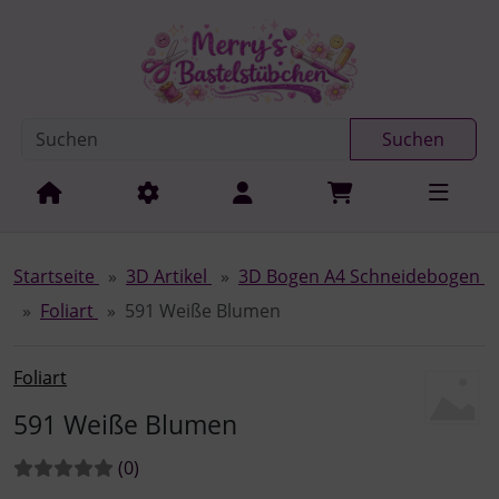
Diese Sprungnavigation (skip link) ist jederzeit zu erreichen
Sprungnavigation
Springe zur Navigation
Springe zum Inhalt
Spri
Suchen
Startseite
3D Artikel
3D Bogen A4 Schneidebogen
Foliart
591 Weiße Blumen
Foliart
591 Weiße Blumen
Bewertungen:
Bewertungen
(0
)