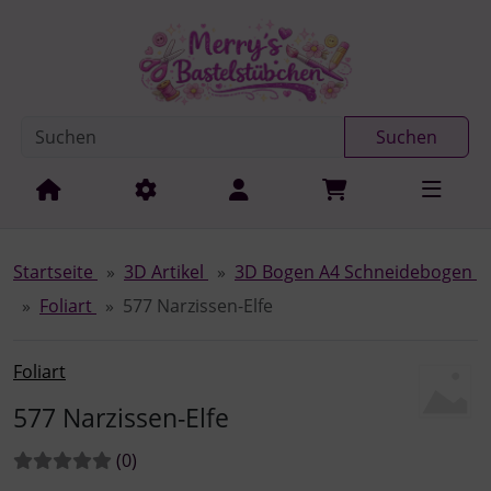
Diese Sprungnavigation (skip link) ist jederzeit zu erreichen
Sprungnavigation
Springe zur Navigation
Springe zum Inhalt
Spri
Suchen
Startseite
3D Artikel
3D Bogen A4 Schneidebogen
Foliart
577 Narzissen-Elfe
Foliart
577 Narzissen-Elfe
Bewertungen:
Bewertungen
(0
)