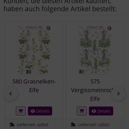
Kunden, die diesen Artikel kauften,
haben auch folgende Artikel bestellt:
Es folgt ein Produktslider - navigieren Sie mit der Tab-Tast
580 Grasnelken-
575
Elfe
Vergissmeinnicht-
zurück
vor
Elfe
Details
Details
Lieferzeit:
sofort
Lieferzeit:
sofort