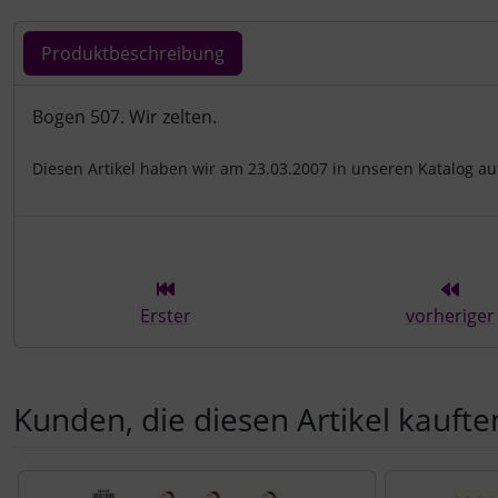
Produktbeschreibung
Produktbeschreibung
Bogen 507. Wir zelten.
Diesen Artikel haben wir am 23.03.2007 in unseren Katalog 
Erster
vorheriger
Kunden, die diesen Artikel kauften
Es folgt ein Produktslider - navigieren Sie mit der Tab-Tast