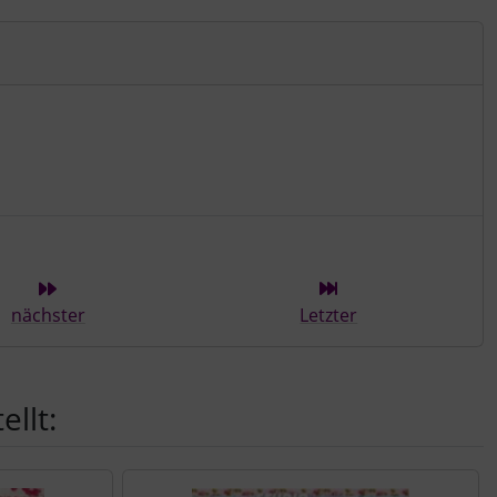
ieser Kategorie
nächster
Letzter
llt: