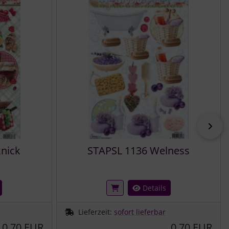
vor
knick
STAPSL 1136 Welness
Details
Lieferzeit:
sofort lieferbar
0,70 EUR
0,70 EUR