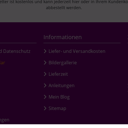
tter ist kostenlos und kann jederzeit hier oder in Ihrem Kundenk
abbestellt werden.
Informationen
d Datenschutz
Liefer- und Versandkosten
lar
Bildergallerie
Lieferzeit
Anleitungen
Mein Blog
Sitemap
ungen