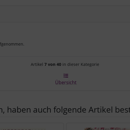
aufgenommen.
Artikelnavigation innerhalb d
Artikel
7 von 40
in dieser Kategorie
Übersicht
, haben auch folgende Artikel beste
e zu den einzelnen Artikeln.