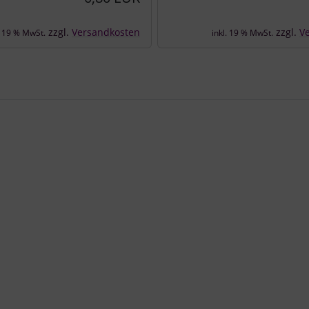
zzgl.
Versandkosten
zzgl.
V
. 19 % MwSt.
inkl. 19 % MwSt.
e zu den einzelnen Artikeln.