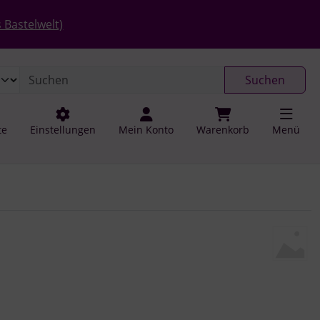
 öffnen.
gen
Springe zu den allgemeinen Informationen
 Bastelwelt)
Suchen
te
Einstellungen
Mein Konto
Warenkorb
Menü
u navigieren. Zum Vergrößern klicken Sie auf das Bild.