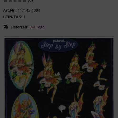
Art.Nr.:
117145-1084
GTIN/EAN:
1
Lieferzeit:
3-4 Tage
Wenn mehr als ein Produktbild existiert, können Sie die "