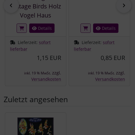
zurück
vor
Vintage Birds Holz
Vogel Haus
Details
Details
Lieferzeit:
sofort
Lieferzeit:
sofort
lieferbar
lieferbar
1,15 EUR
0,85 EUR
zzgl.
zzgl.
inkl. 19 % MwSt.
inkl. 19 % MwSt.
Versandkosten
Versandkosten
Zuletzt angesehen
Es folgt ein Produktslider - navigieren Sie mit der Tab-Tast