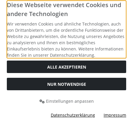
Social Media
Diese Webseite verwendet Cookies und
andere Technologien
Wir verwenden Cookies und ähnliche Technologien, auch
von Drittanbietern, um die ordentliche Funktionsweise der
Website zu gewährleisten, die Nutzung unseres Angebotes
zu analysieren und Ihnen ein bestmögliches
Einkaufserlebnis bieten zu können. Weitere Informationen
finden Sie in unserer Datenschutzerklärung.
ALLE AKZEPTIEREN
NUR NOTWENDIGE
Alle Preise inkl. gesetzl. MwSt. zzgl.
Versandkosten
. Die
durchgestrichenen Preise entsprechen dem bisherigen Preis
bei Merrys Bastelstübchen - Der kreative Shop für Bastelfans..
Einstellungen anpassen
Merrys Bastelstübchen - Der kreative Shop für Bastelfans. ©
2026 | Template © 2026 by Karl
Datenschutzerklärung
Impressum
mod
ified eCommerce Shopsoftware © 2009-2026