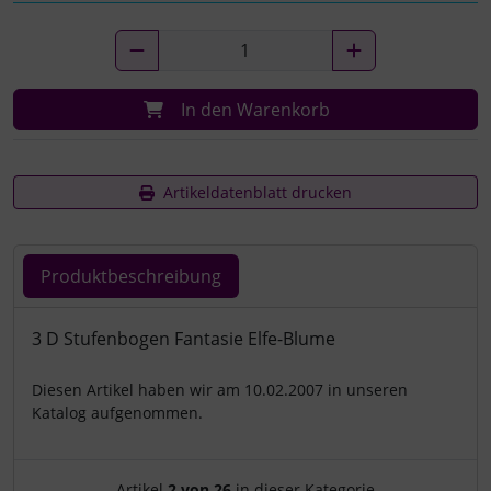
In den Warenkorb
Artikeldatenblatt drucken
Produktbeschreibung
Produktbeschreibung
3 D Stufenbogen Fantasie Elfe-Blume
Diesen Artikel haben wir am 10.02.2007 in unseren
Katalog aufgenommen.
Artikelnavigation innerhalb d
Artikel
2 von 26
in dieser Kategorie