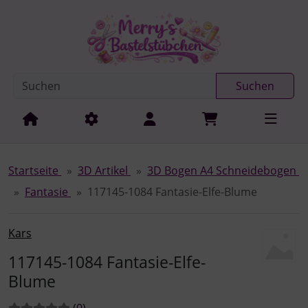
Diese Sprungnavigation (skip link) ist jederzeit zu erreichen
Sprungnavigation
Springe zur Navigation
Springe zum Inhalt
Spri
Suchen
Startseite
3D Artikel
3D Bogen A4 Schneidebogen
Fantasie
117145-1084 Fantasie-Elfe-Blume
Kars
117145-1084 Fantasie-Elfe-
Blume
Bewertungen:
Bewertungen
(0
)