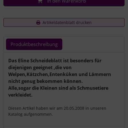
In den Warenkorb
Artikeldatenblatt drucken
Produktbeschreibung
Produktbeschreibung
Das Eline Schneideblatt ist besonders für
diejenigen geeignet ,die von
Welpen,Kätzchen,Entenküken und Lämmern
nicht genug bekommen können.
Alle,sogar die Kleinen sind als Schmusetiere
verkleidet.
Diesen Artikel haben wir am 20.05.2008 in unseren
Katalog aufgenommen.