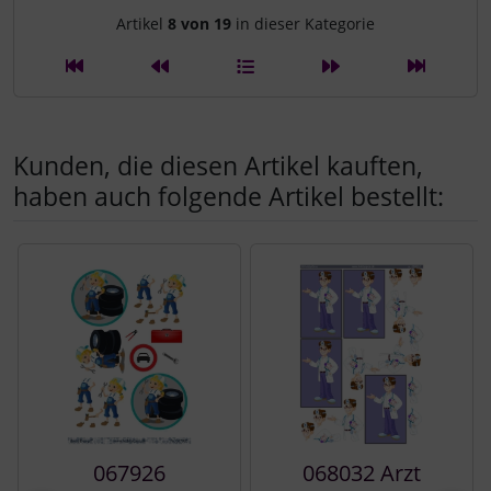
Artikelnavigation innerhalb d
Artikel
8 von 19
in dieser Kategorie
Kunden, die diesen Artikel kauften,
haben auch folgende Artikel bestellt:
Es folgt ein Produktslider - navigieren Sie mit der Tab-Tast
067926
068032 Arzt