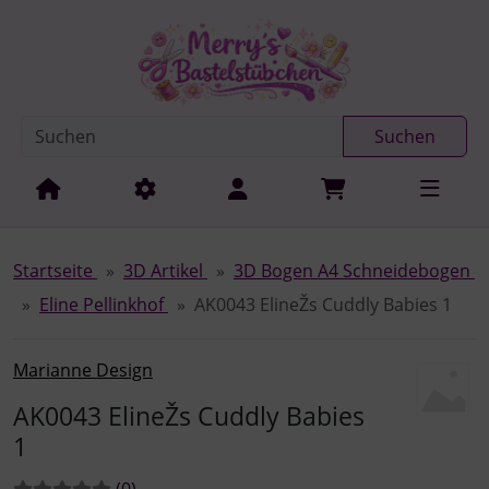
Diese Sprungnavigation (skip link) ist jederzeit zu erreichen
Sprungnavigation
Springe zur Navigation
Springe zum Inhalt
Spri
Suchen
Startseite
3D Artikel
3D Bogen A4 Schneidebogen
Eline Pellinkhof
AK0043 ElineŽs Cuddly Babies 1
Marianne Design
AK0043 ElineŽs Cuddly Babies
1
Bewertungen:
Bewertungen
(0
)