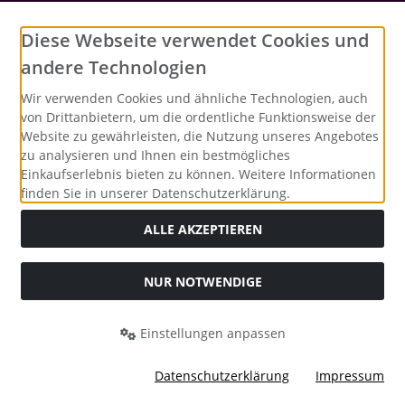
Social Media
Diese Webseite verwendet Cookies und
andere Technologien
Wir verwenden Cookies und ähnliche Technologien, auch
von Drittanbietern, um die ordentliche Funktionsweise der
Website zu gewährleisten, die Nutzung unseres Angebotes
zu analysieren und Ihnen ein bestmögliches
Einkaufserlebnis bieten zu können. Weitere Informationen
finden Sie in unserer Datenschutzerklärung.
ALLE AKZEPTIEREN
NUR NOTWENDIGE
Alle Preise inkl. gesetzl. MwSt. zzgl.
Versandkosten
. Die
durchgestrichenen Preise entsprechen dem bisherigen Preis
bei Merrys Bastelstübchen - Der kreative Shop für Bastelfans..
Einstellungen anpassen
Merrys Bastelstübchen - Der kreative Shop für Bastelfans. ©
2026 | Template © 2026 by Karl
Datenschutzerklärung
Impressum
mod
ified eCommerce Shopsoftware © 2009-2026