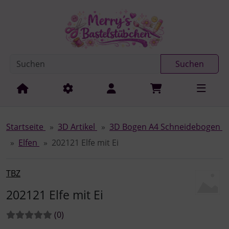
Diese Sprungnavigation (skip link) ist jederzeit zu erreichen
Sprungnavigation
Springe zur Navigation
Springe zum Inhalt
Spri
Suchen
Startseite
3D Artikel
3D Bogen A4 Schneidebogen
Elfen
202121 Elfe mit Ei
TBZ
202121 Elfe mit Ei
Bewertungen:
Bewertungen
(0
)