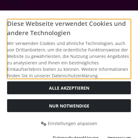
Social Media
Diese Webseite verwendet Cookies und
andere Technologien
Wir verwenden Cookies und ähnliche Technologien, auch
von Drittanbietern, um die ordentliche Funktionsweise der
Website zu gewährleisten, die Nutzung unseres Angebotes
zu analysieren und Ihnen ein bestmögliches
Einkaufserlebnis bieten zu können. Weitere Informationen
finden Sie in unserer Datenschutzerklärung.
ALLE AKZEPTIEREN
NUR NOTWENDIGE
Alle Preise inkl. gesetzl. MwSt. zzgl.
Versandkosten
. Die
durchgestrichenen Preise entsprechen dem bisherigen Preis
bei Merrys Bastelstübchen - Der kreative Shop für Bastelfans..
Einstellungen anpassen
Merrys Bastelstübchen - Der kreative Shop für Bastelfans. ©
2026 | Template © 2026 by Karl
Datenschutzerklärung
Impressum