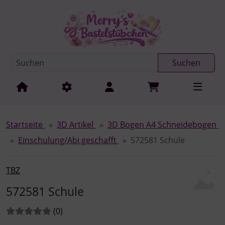
Diese Sprungnavigation (skip link) ist jederzeit zu erreichen
Sprungnavigation
Springe zur Navigation
Springe zum Inhalt
Spri
Suchen
Startseite
3D Artikel
3D Bogen A4 Schneidebogen
Einschulung/Abi geschafft
572581 Schule
TBZ
572581 Schule
Bewertungen:
Bewertungen
(0
)