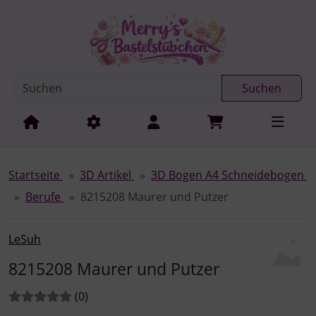
Diese Sprungnavigation (skip link) ist jederzeit zu erreichen
Sprungnavigation
Springe zur Navigation
Springe zum Inhalt
Spri
Suchen
Startseite
3D Artikel
3D Bogen A4 Schneidebogen
Berufe
8215208 Maurer und Putzer
LeSuh
8215208 Maurer und Putzer
Bewertungen:
Bewertungen
(0
)