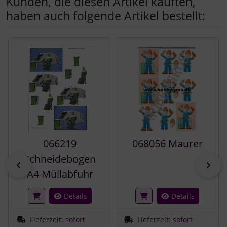
Kunden, die diesen Artikel kauften,
haben auch folgende Artikel bestellt:
Es folgt ein Produktslider - navigieren Sie mit der Tab-Tast
066219
068056 Maurer
Schneidebogen
zurück
vor
A4 Müllabfuhr
Details
Details
Lieferzeit:
sofort
Lieferzeit:
sofort