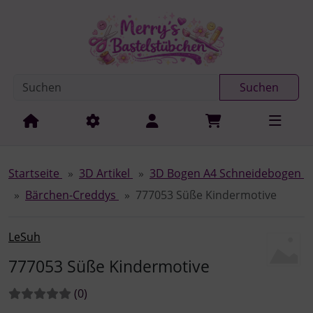
Diese Sprungnavigation (skip link) ist jederzeit zu erreichen
Sprungnavigation
Springe zur Navigation
Springe zum Inhalt
Spri
Suchen
Startseite
3D Artikel
3D Bogen A4 Schneidebogen
Bärchen-Creddys
777053 Süße Kindermotive
LeSuh
777053 Süße Kindermotive
Bewertungen:
Bewertungen
(0
)