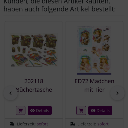
Kunden, die diesen Artikel kauften,
haben auch folgende Artikel bestellt:
Es folgt ein Produktslider - navigieren Sie mit der Tab-Tast
202118
ED72 Mädchen
Büchertasche
mit Tier
zurück
vor
Details
Details
Lieferzeit:
sofort
Lieferzeit:
sofort