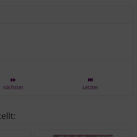
ieser Kategorie
nächster
Letzter
llt: