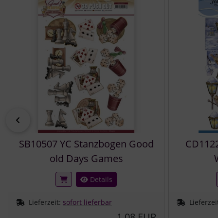
zurück
SB10507 YC Stanzbogen Good
CD1122
old Days Games
Details
Lieferzeit:
sofort lieferbar
Lieferzei
1,08 EUR