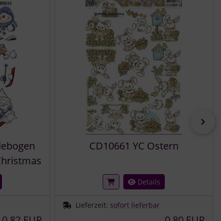
vor
debogen
CD10661 YC Ostern
hristmas
Details
Lieferzeit:
sofort lieferbar
0,82 EUR
0,80 EUR