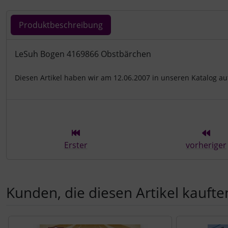
Produktbeschreibung
Produktbeschreibung
LeSuh Bogen 4169866 Obstbärchen
Diesen Artikel haben wir am 12.06.2007 in unseren Katalog 
Erster
vorheriger
Kunden, die diesen Artikel kauften
Es folgt ein Produktslider - navigieren Sie mit der Tab-Tast