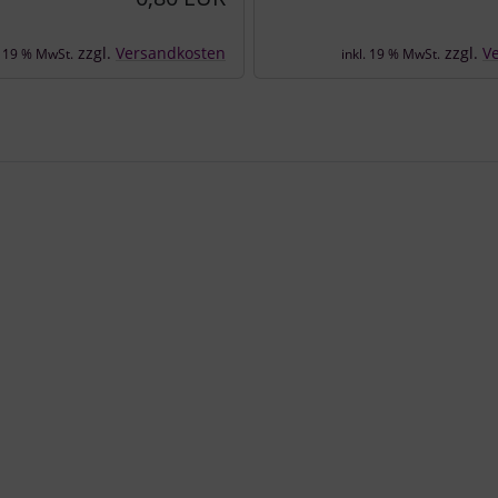
zzgl.
Versandkosten
zzgl.
V
. 19 % MwSt.
inkl. 19 % MwSt.
e zu den einzelnen Artikeln.