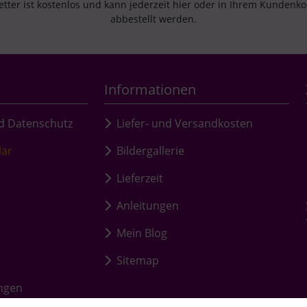
tter ist kostenlos und kann jederzeit hier oder in Ihrem Kundenk
abbestellt werden.
Informationen
d Datenschutz
Liefer- und Versandkosten
lar
Bildergallerie
Lieferzeit
Anleitungen
Mein Blog
Sitemap
ungen