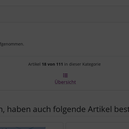
aufgenommen.
Artikelnavigation innerhalb d
Artikel
18 von 111
in dieser Kategorie
Übersicht
, haben auch folgende Artikel beste
e zu den einzelnen Artikeln.