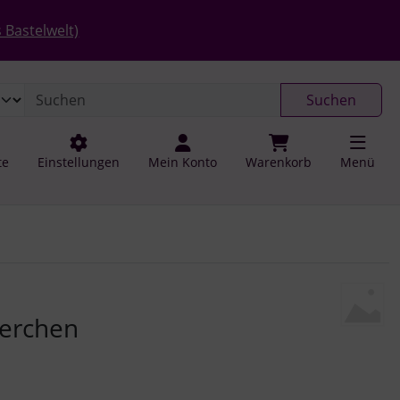
 öffnen.
gen
Springe zu den allgemeinen Informationen
 Bastelwelt)
Suchen
te
Einstellungen
Mein Konto
Warenkorb
Menü
u navigieren. Zum Vergrößern klicken Sie auf das Bild.
erchen