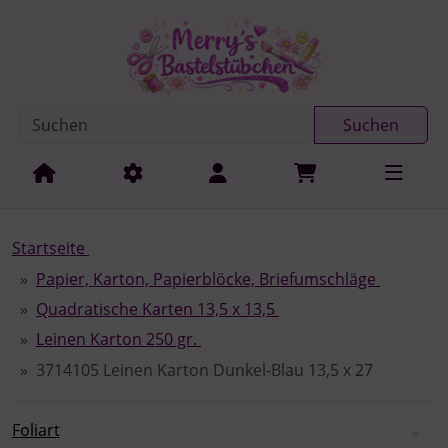
Diese Sprungnavigation (skip link) ist jederzeit zu erreichen
Sprungnavigation
Springe zur Navigation
Springe zum Inhalt
Spri
Suchen
Startseite
Papier, Karton, Papierblöcke, Briefumschläge
Quadratische Karten 13,5 x 13,5
Leinen Karton 250 gr.
3714105 Leinen Karton Dunkel-Blau 13,5 x 27
Foliart