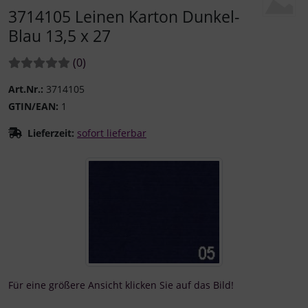
3714105 Leinen Karton Dunkel-
Blau 13,5 x 27
Bewertungen:
Bewertungen
(0
)
Art.Nr.:
3714105
GTIN/EAN:
1
Lieferzeit:
sofort lieferbar
Wenn mehr als ein Produktbild existiert, können Sie die "
Für eine größere Ansicht klicken Sie auf das Bild!