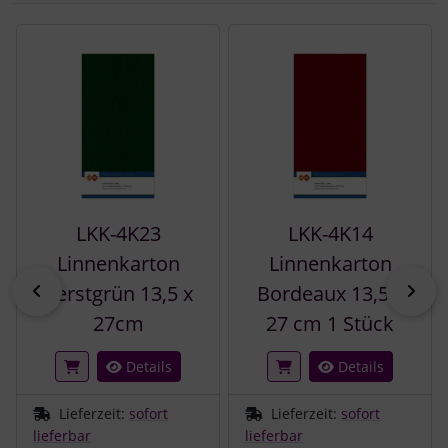
Es folgt ein Produktslider - navigieren Sie mit der Tab-Tast
LKK-4K23
LKK-4K14
Linnenkarton
Linnenkarton
zurück
vor
Kerstgrün 13,5 x
Bordeaux 13,5 x
27cm
27 cm 1 Stück
Details
Details
Lieferzeit:
sofort
Lieferzeit:
sofort
lieferbar
lieferbar