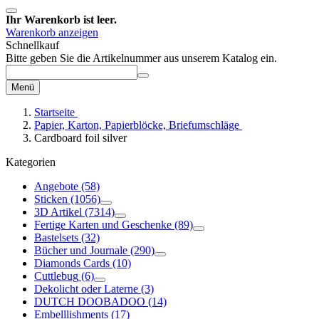
Ihr Warenkorb ist leer.
Warenkorb anzeigen
Schnellkauf
Bitte geben Sie die Artikelnummer aus unserem Katalog ein.
Menü
Startseite
Papier, Karton, Papierblöcke, Briefumschläge
Cardboard foil silver
Kategorien
Angebote
(58)
Sticken
(1056)
3D Artikel
(7314)
Fertige Karten und Geschenke
(89)
Bastelsets
(32)
Bücher und Journale
(290)
Diamonds Cards
(10)
Cuttlebug
(6)
Dekolicht oder Laterne
(3)
DUTCH DOOBADOO
(14)
Embelllishments
(17)