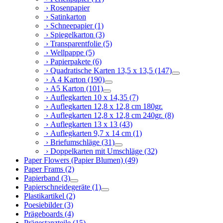
› Rosenpapier
› Satinkarton
› Schneepapier
(1)
› Spiegelkarton
(3)
› Transparentfolie
(5)
› Wellpappe
(5)
› Papierpakete
(6)
› Quadratische Karten 13,5 x 13,5
(147)
› A 4 Karton
(190)
› A5 Karton
(101)
› Auflegkarten 10 x 14,35
(7)
› Auflegkarten 12,8 x 12,8 cm 180gr.
› Auflegkarten 12,8 x 12,8 cm 240gr.
(8)
› Auflegkarten 13 x 13
(43)
› Auflegkarten 9,7 x 14 cm
(1)
› Briefumschläge
(31)
› Doppelkarten mit Umschläge
(32)
Paper Flowers (Papier Blumen)
(49)
Paper Frams
(2)
Papierband
(3)
Papierschneidegeräte
(1)
Plastikartikel
(2)
Poesiebilder
(3)
Prägeboards
(4)
Prägestanzteile
(15)