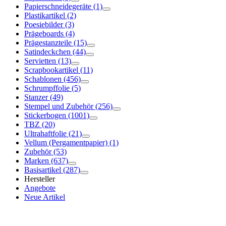
Papierschneidegeräte
(1)
Plastikartikel
(2)
Poesiebilder
(3)
Prägeboards
(4)
Prägestanzteile
(15)
Satindeckchen
(44)
Servietten
(13)
Scrapbookartikel
(11)
Schablonen
(456)
Schrumpffolie
(5)
Stanzer
(49)
Stempel und Zubehör
(256)
Stickerbogen
(1001)
TBZ
(20)
Ultrahaftfolie
(21)
Vellum (Pergamentpapier)
(1)
Zubehör
(53)
Marken
(637)
Basisartikel
(287)
Hersteller
Angebote
Neue Artikel