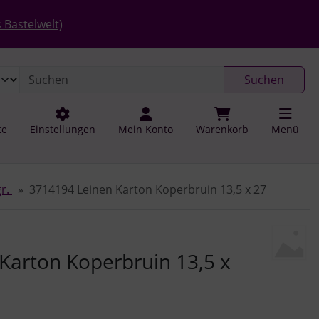
 öffnen.
gen
Springe zu den allgemeinen Informationen
 Bastelwelt)
Suchen
te
Einstellungen
Mein Konto
Warenkorb
Menü
gr.
3714194 Leinen Karton Koperbruin 13,5 x 27
u navigieren. Zum Vergrößern klicken Sie auf das Bild.
Karton Koperbruin 13,5 x