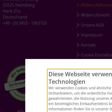
52525 Heinsberg
Widerrufsformu
Herb 27a
Widerrufsrecht
Deutschland
+49 - (0) 2452 - 1063720
Unsere AGB
Impressum
Kontakt
Cookie Einstell
Diese Webseite verwen
Technologien
Wir verwenden Cookies und ähnliche 
Drittanbietern, um die ordentliche F
gewährleisten, die Nutzung unseres 
ein bestmögliches Einkaufserlebnis b
Informationen finden Sie in unserer 
Alle Preise inkl. gesetzl. MwSt. zzgl.
Versandkosten
. Die