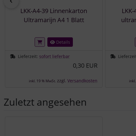
zurück
LKK-A4-39 Linnenkarton
LKK-
Ultramarijn A4 1 Blatt
ultra
Details
Lieferzeit:
sofort lieferbar
Lieferzei
0,30 EUR
zzgl.
Versandkosten
inkl. 19 % MwSt.
inkl
Zuletzt angesehen
Es folgt ein Produktslider - navigieren Sie mit der Tab-Tast