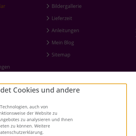
lar
Bildergallerie
Lieferzeit
Anleitungen
Mein Blog
Sitemap
ungen
det Cookies und andere
Technologien, auch von
unktionsweise der Website zu
Angebotes zu analysieren und Ihnen
ieten zu können. Weitere
Datenschutzerklärung.
 durchgestrichenen Preise entsprechen dem bisherigen Preis bei Me