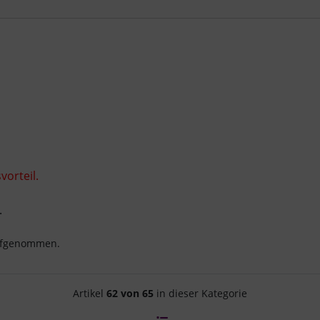
orteil.
.
aufgenommen.
Artikelnavigation innerhalb d
Artikel
62 von 65
in dieser Kategorie