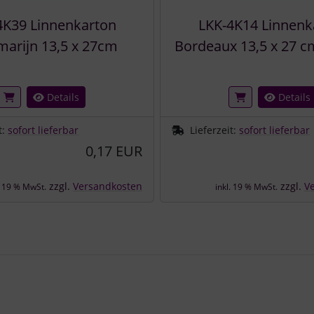
4K39 Linnenkarton
LKK-4K14 Linnenk
marijn 13,5 x 27cm
Bordeaux 13,5 x 27 c
Details
Details
t:
sofort lieferbar
Lieferzeit:
sofort lieferbar
0,17 EUR
zzgl.
Versandkosten
zzgl.
V
. 19 % MwSt.
inkl. 19 % MwSt.
e zu den einzelnen Artikeln.