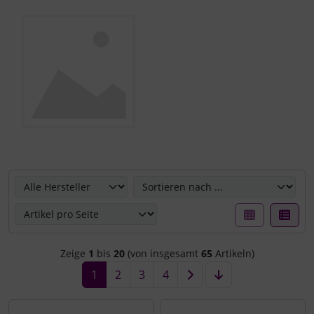
Hier können Sie die nachfolgenden Artikel umsortieren u
Zeige
1
bis
20
(von insgesamt
65
Artikeln)
1
2
3
4