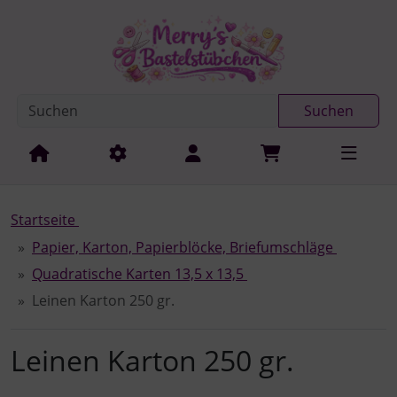
Diese Sprungnavigation (skip link) ist jederzeit zu erreichen
Sprungnavigation
Springe zur Navigation
Springe zum Inhalt
Spri
Suchen
Startseite
Papier, Karton, Papierblöcke, Briefumschläge
Quadratische Karten 13,5 x 13,5
Leinen Karton 250 gr.
Leinen Karton 250 gr.