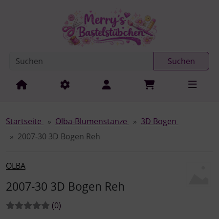
Diese Sprungnavigation (skip link) ist jederzeit zu erreichen
Sprungnavigation
Springe zur Navigation
Springe zum Inhalt
Spri
Suchen
Startseite
Olba-Blumenstanze
3D Bogen
2007-30 3D Bogen Reh
OLBA
2007-30 3D Bogen Reh
Bewertungen:
Bewertungen
(0
)