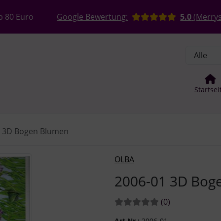
, Seite aktualisieren (F5-Taste) und mit Tab-Taste Navigation
nge zum Login-Button
Springe zum Button für Einstellun
b 80 Euro
Google Bewertung:
5.0
(Merrys
Startsei
1 3D Bogen Blumen
Zurück-" und "Vor-Button" nutzen, um zwischen den Bildern z
OLBA
2006-01 3D Bog
Bewertungen:
Bewertungen
(0
)
Art.Nr.:
2006-01