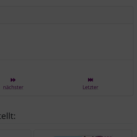
ieser Kategorie
nächster
Letzter
llt: