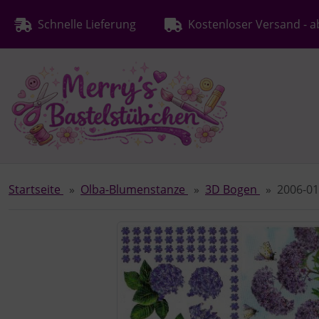
Diese Sprungnavigation (skip link) ist jederzeit zu erreichen
Sprungnavigation
Springe zur Navigation
Springe zum Inhalt
Spri
Schnelle Lieferung
Kostenloser Versand - a
Startseite
Olba-Blumenstanze
3D Bogen
2006-0
Wenn mehr als ein Produktbild existiert, können Sie die "