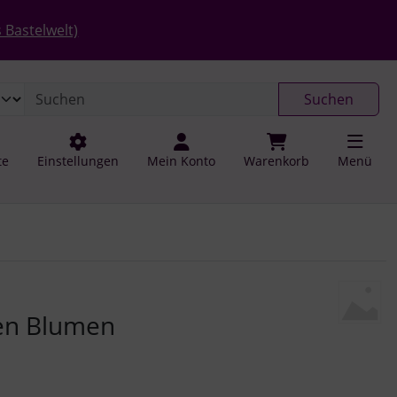
 öffnen.
gen
Springe zu den allgemeinen Informationen
 Bastelwelt)
Suchen
te
Einstellungen
Mein Konto
Warenkorb
Menü
u navigieren. Zum Vergrößern klicken Sie auf das Bild.
en Blumen