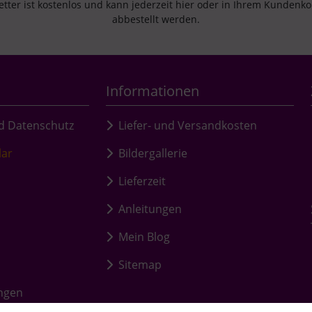
tter ist kostenlos und kann jederzeit hier oder in Ihrem Kundenk
abbestellt werden.
Informationen
d Datenschutz
Liefer- und Versandkosten
lar
Bildergallerie
Lieferzeit
Anleitungen
Mein Blog
Sitemap
ungen