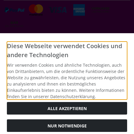
Social Media
Diese Webseite verwendet Cookies und
andere Technologien
Wir verwenden Cookies und ähnliche Technologien, auch
von Drittanbietern, um die ordentliche Funktionsweise der
Website zu gewährleisten, die Nutzung unseres Angebotes
zu analysieren und Ihnen ein bestmögliches
Einkaufserlebnis bieten zu können. Weitere Informationen
finden Sie in unserer Datenschutzerklärung.
ALLE AKZEPTIEREN
NUR NOTWENDIGE
Alle Preise inkl. gesetzl. MwSt. zzgl.
Versandkosten
. Die
durchgestrichenen Preise entsprechen dem bisherigen Preis