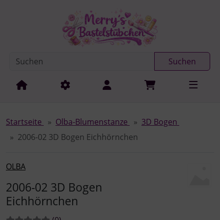
Diese Sprungnavigation (skip link) ist jederzeit zu erreichen
Sprungnavigation
Springe zur Navigation
Springe zum Inhalt
Spri
Suchen
Startseite
Olba-Blumenstanze
3D Bogen
2006-02 3D Bogen Eichhörnchen
OLBA
2006-02 3D Bogen
Eichhörnchen
Bewertungen:
Bewertungen
(0
)