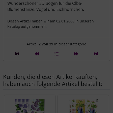
Produktbeschreibung
Wunderschöner 3D Bogen für die Olba-
Blumenstanze. Vögel und Eichhörnchen.
Diesen Artikel haben wir am 02.01.2008 in unseren
Katalog aufgenommen.
Artikelnavigation innerhalb d
Artikel
2 von 29
in dieser Kategorie
Kunden, die diesen Artikel kauften,
haben auch folgende Artikel bestellt:
Es folgt ein Produktslider - navigieren Sie mit der Tab-Tast