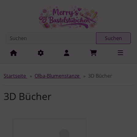
Diese Sprungnavigation (skip link) ist jederzeit zu erreichen
Sprungnavigation
Springe zur Navigation
Springe zum Inhalt
Spri
Suchen
Startseite
Olba-Blumenstanze
3D Bücher
3D Bücher