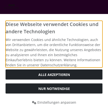
Social Media
Diese Webseite verwendet Cookies und
andere Technologien
Wir verwenden Cookies und ähnliche Technologien, auch
von Drittanbietern, um die ordentliche Funktionsweise der
Website zu gewährleisten, die Nutzung unseres Angebotes
zu analysieren und Ihnen ein bestmögliches
Einkaufserlebnis bieten zu können. Weitere Informationen
finden Sie in unserer Datenschutzerklärung.
ALLE AKZEPTIEREN
NUR NOTWENDIGE
Alle Preise inkl. gesetzl. MwSt. zzgl.
Versandkosten
. Die
durchgestrichenen Preise entsprechen dem bisherigen Preis
bei Merrys Bastelstübchen - Der kreative Shop für Bastelfans..
Einstellungen anpassen
Merrys Bastelstübchen - Der kreative Shop für Bastelfans. ©