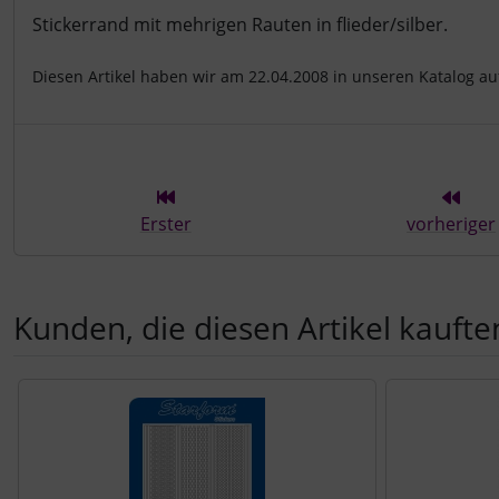
Produktbeschreibung
Stickerrand mit mehrigen Rauten in flieder/silber.
Diesen Artikel haben wir am 22.04.2008 in unseren Katalog 
Erster
vorheriger
Kunden, die diesen Artikel kauften
Es folgt ein Produktslider - navigieren Sie mit der Tab-Tast