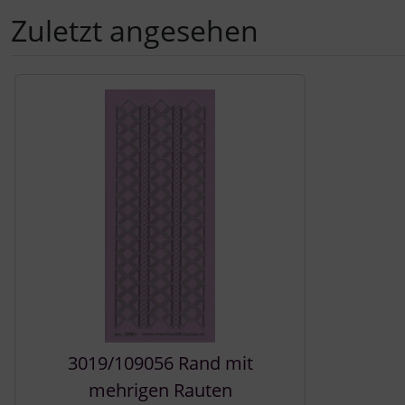
Zuletzt angesehen
Es folgt ein Produktslider - navigieren Sie mit der Tab-Tast
3019/109056 Rand mit
mehrigen Rauten