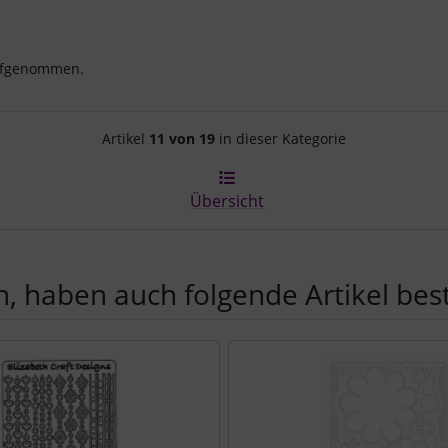
aufgenommen.
Artikelnavigation innerhalb d
Artikel
11 von 19
in dieser Kategorie
Übersicht
, haben auch folgende Artikel beste
e zu den einzelnen Artikeln.