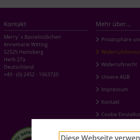
Kontakt
Mehr über...
Merry`s Bastelstübchen
Privatsphäre un
Annemarie Witting
52525 Heinsberg
Widerrufsformu
Herb 27a
Widerrufsrecht
Deutschland
+49 - (0) 2452 - 1063720
Unsere AGB
Impressum
Kontakt
Cookie Einstell
Diese Webseite verwen