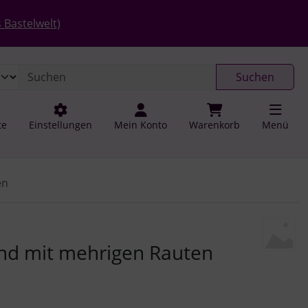
 öffnen.
gen
Springe zu den allgemeinen Informationen
 Bastelwelt)
Suchen
te
Einstellungen
Mein Konto
Warenkorb
Menü
en
u navigieren. Zum Vergrößern klicken Sie auf das Bild.
nd mit mehrigen Rauten