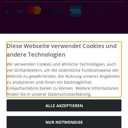
Social Media
Diese Webseite verwendet Cookies und
andere Technologien
Wir verwenden Cookies und ähnliche Technologien, auch
von Drittanbietern, um die ordentliche Funktionsweise der
Website zu gewährleisten, die Nutzung unseres Angebotes
zu analysieren und Ihnen ein bestmögliches
Einkaufserlebnis bieten zu können. Weitere Informationen
finden Sie in unserer Datenschutzerklärung.
ALLE AKZEPTIEREN
NUR NOTWENDIGE
Alle Preise inkl. gesetzl. MwSt. zzgl.
Versandkosten
. Die