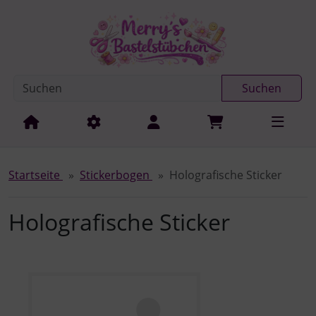
Diese Sprungnavigation (skip link) ist jederzeit zu erreichen
Sprungnavigation
Springe zur Navigation
Springe zum Inhalt
Spri
Suchen
Startseite
Stickerbogen
Holografische Sticker
Holografische Sticker