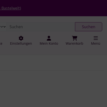
 öffnen.
gen
Springe zu den allgemeinen Informationen
 Bastelwelt)
Suchen
te
Einstellungen
Mein Konto
Warenkorb
Menü