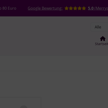
, Seite aktualisieren (F5-Taste) und mit Tab-Taste Navigation
nge zum Login-Button
Springe zum Button für Einstellun
b 80 Euro
Google Bewertung:
5.0
(Merrys
Startsei