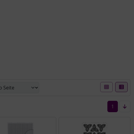
er Box- oder Listenansicht wählen.
1