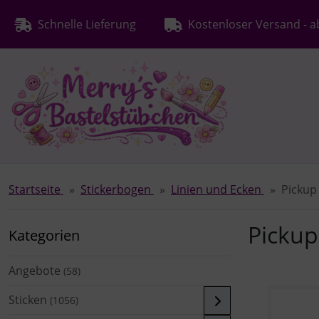
Diese Sprungnavigation (skip link) ist jederzeit zu erreichen
Sprungnavigation
Springe zur Navigation
Springe zum Inhalt
Spri
Schnelle Lieferung
Kostenloser Versand - a
Startseite
Stickerbogen
Linien und Ecken
Pickup
Pickup
Kategorien
Angebote
(58)
Sticken
(1056)