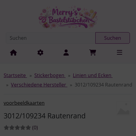
Diese Sprungnavigation (skip link) ist jederzeit zu erreichen
Sprungnavigation
Springe zur Navigation
Springe zum Inhalt
Spri
Suchen
Startseite
Stickerbogen
Linien und Ecken
Verschiedene Hersteller
3012/109234 Rautenrand
voorbeeldkaarten
3012/109234 Rautenrand
Bewertungen:
Bewertungen
(0
)