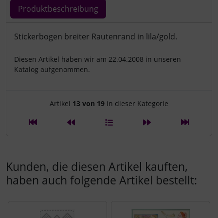
Produktbeschreibung
Produktbeschreibung
Stickerbogen breiter Rautenrand in lila/gold.
Diesen Artikel haben wir am 22.04.2008 in unseren
Katalog aufgenommen.
Artikelnavigation innerhalb d
Artikel
13 von 19
in dieser Kategorie
Kunden, die diesen Artikel kauften,
haben auch folgende Artikel bestellt:
Es folgt ein Produktslider - navigieren Sie mit der Tab-Tast