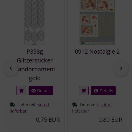
P358g
0912 Nostalgie 2
Glitzersticker
zurück
vor
Randornament
gold
Details
Details
Lieferzeit:
sofort
Lieferzeit:
sofort
lieferbar
lieferbar
0,75 EUR
0,80 EUR