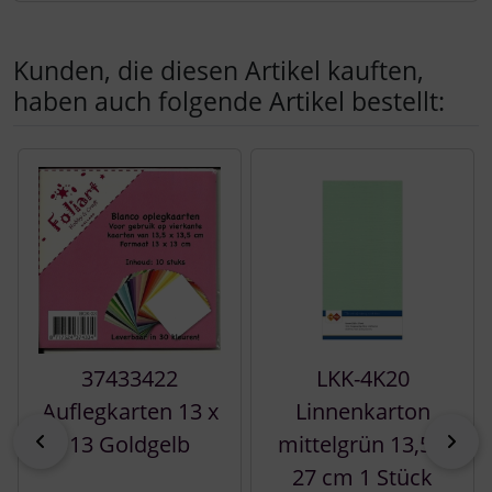
Kunden, die diesen Artikel kauften,
haben auch folgende Artikel bestellt:
Es folgt ein Produktslider - navigieren Sie mit der Tab-Tast
37433422
LKK-4K20
Auflegkarten 13 x
Linnenkarton
zurück
vor
13 Goldgelb
mittelgrün 13,5 x
27 cm 1 Stück