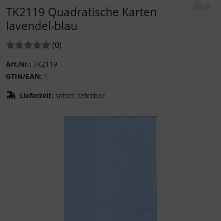
TK2119 Quadratische Karten
lavendel-blau
Bewertungen:
Bewertungen
(0
)
Art.Nr.:
TK2119
GTIN/EAN:
1
Lieferzeit:
sofort lieferbar
Wenn mehr als ein Produktbild existiert, können Sie die "