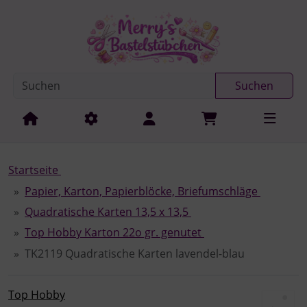
Diese Sprungnavigation (skip link) ist jederzeit zu erreichen
Sprungnavigation
Springe zur Navigation
Springe zum Inhalt
Spri
Suchen
Startseite
Papier, Karton, Papierblöcke, Briefumschläge
Quadratische Karten 13,5 x 13,5
Top Hobby Karton 22o gr. genutet
TK2119 Quadratische Karten lavendel-blau
Top Hobby