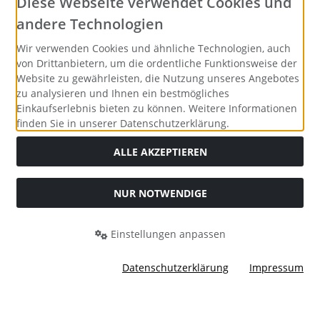
Diese Webseite verwendet Cookies und
andere Technologien
Wir verwenden Cookies und ähnliche Technologien, auch
von Drittanbietern, um die ordentliche Funktionsweise der
Website zu gewährleisten, die Nutzung unseres Angebotes
zu analysieren und Ihnen ein bestmögliches
Einkaufserlebnis bieten zu können. Weitere Informationen
finden Sie in unserer Datenschutzerklärung.
ALLE AKZEPTIEREN
NUR NOTWENDIGE
Alle Preise inkl. gesetzl. MwSt. zzgl.
Versandkosten
. Die
durchgestrichenen Preise entsprechen dem bisherigen Preis
bei Merrys Bastelstübchen - Der kreative Shop für Bastelfans..
Einstellungen anpassen
Merrys Bastelstübchen - Der kreative Shop für Bastelfans. ©
2026 | Template © 2026 by Karl
Datenschutzerklärung
Impressum
mod
ified eCommerce Shopsoftware © 2009-2026