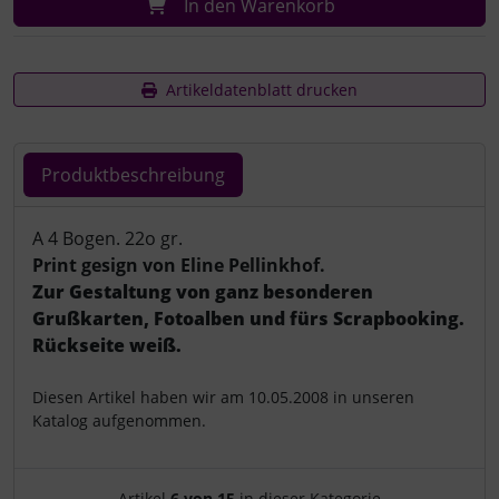
In den Warenkorb
Artikeldatenblatt drucken
Produktbeschreibung
Produktbeschreibung
A 4 Bogen. 22o gr.
Print gesign von Eline Pellinkhof.
Zur Gestaltung von ganz besonderen
Grußkarten, Fotoalben und fürs Scrapbooking.
Rückseite weiß.
Diesen Artikel haben wir am 10.05.2008 in unseren
Katalog aufgenommen.
Artikel
6 von 15
in dieser Kategorie