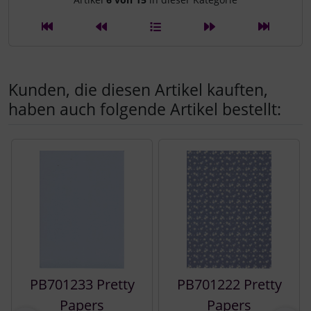
Artikelnavigation innerhalb d
Kunden, die diesen Artikel kauften,
haben auch folgende Artikel bestellt:
Es folgt ein Produktslider - navigieren Sie mit der Tab-Tast
PB701233 Pretty
PB701222 Pretty
Papers
Papers