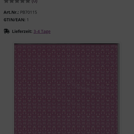
Bewertungen:
Bewertungen
(0
)
Art.Nr.:
PB70115
GTIN/EAN:
1
Lieferzeit:
3-4 Tage
Wenn mehr als ein Produktbild existiert, können Sie die "