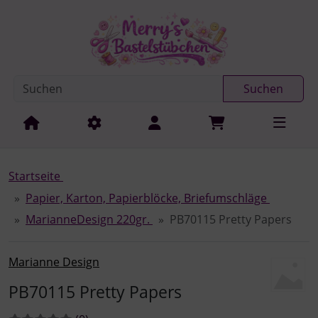
Diese Sprungnavigation (skip link) ist jederzeit zu erreichen
Sprungnavigation
Springe zur Navigation
Springe zum Inhalt
Spri
Suchen
Startseite
Papier, Karton, Papierblöcke, Briefumschläge
MarianneDesign 220gr.
PB70115 Pretty Papers
Marianne Design
PB70115 Pretty Papers