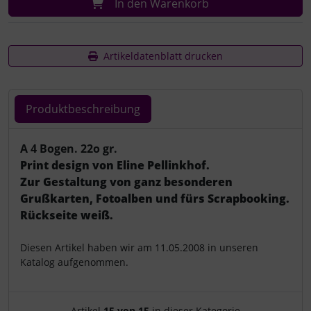
In den Warenkorb
Artikeldatenblatt drucken
Produktbeschreibung
Produktbeschreibung
A 4 Bogen. 22o gr.
Print design von Eline Pellinkhof.
Zur Gestaltung von ganz besonderen
Grußkarten, Fotoalben und fürs Scrapbooking.
Rückseite weiß.
Diesen Artikel haben wir am 11.05.2008 in unseren
Katalog aufgenommen.
Artikel
15 von 15
in dieser Kategorie