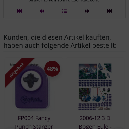
Artikelnavigation innerhalb d
Kunden, die diesen Artikel kauften,
haben auch folgende Artikel bestellt:
Es folgt ein Produktslider - navigieren Sie mit der Tab-Tast
Angebot
48%
FP004 Fancy
2006-12 3 D
Punch Stanzer
Bogen Eule -