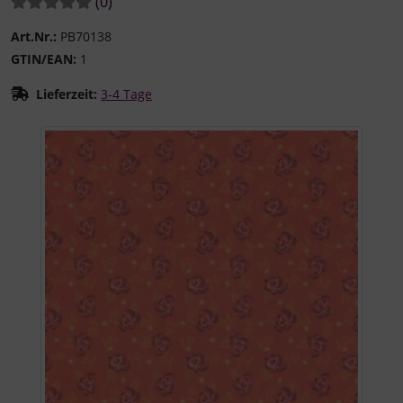
Bewertungen:
Bewertungen
(0
)
Art.Nr.:
PB70138
GTIN/EAN:
1
Lieferzeit:
3-4 Tage
Wenn mehr als ein Produktbild existiert, können Sie die "