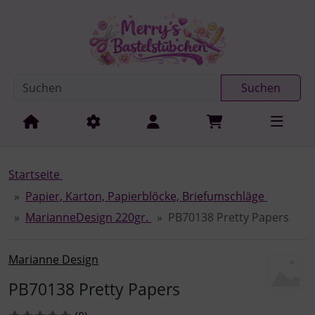
Diese Sprungnavigation (skip link) ist jederzeit zu erreichen
Sprungnavigation
Springe zur Navigation
Springe zum Inhalt
Spri
Suchen
Startseite
Papier, Karton, Papierblöcke, Briefumschläge
MarianneDesign 220gr.
PB70138 Pretty Papers
Marianne Design
PB70138 Pretty Papers