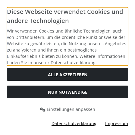
Diese Webseite verwendet Cookies und
andere Technologien
Wir verwenden Cookies und ähnliche Technologien, auch
von Drittanbietern, um die ordentliche Funktionsweise der
Website zu gewährleisten, die Nutzung unseres Angebotes
zu analysieren und Ihnen ein bestmögliches
Einkaufserlebnis bieten zu können. Weitere Informationen
finden Sie in unserer Datenschutzerklärung.
ALLE AKZEPTIEREN
Alle Preise inkl. gesetzl. MwSt. zzgl.
Versandkosten
. Die
durchgestrichenen Preise entsprechen dem bisherigen Preis
bei Merrys Bastelstübchen - Der kreative Shop für Bastelfans..
NUR NOTWENDIGE
Merrys Bastelstübchen - Der kreative Shop für Bastelfans. ©
2026 | Template © 2026 by Karl
Einstellungen anpassen
mod
ified eCommerce Shopsoftware © 2009-2026
Datenschutzerklärung
Impressum