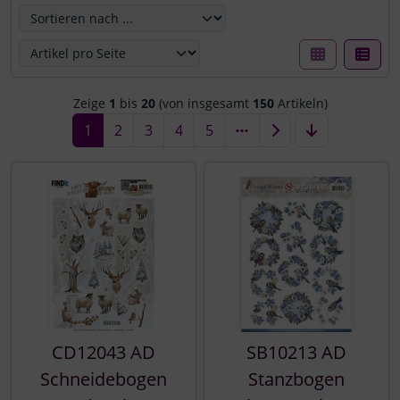
Zeige
1
bis
20
(von insgesamt
150
Artikeln)
1
2
3
4
5
CD12043 AD
SB10213 AD
Schneidebogen
Stanzbogen