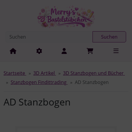
Diese Sprungnavigation (skip link) ist jederzeit zu erreichen
Sprungnavigation
Springe zur Navigation
Springe zum Inhalt
Spri
Suchen
Startseite
3D Artikel
3D Stanzbogen und Bücher
Stanzbogen Findittrading
AD Stanzbogen
AD Stanzbogen