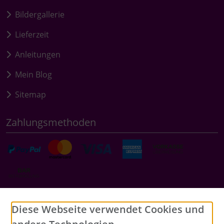
Bildergallerie
Lieferzeit
Anleitungen
Mein Blog
Sitemap
Zahlungsmethoden
Social Media
Diese Webseite verwendet Cookies und