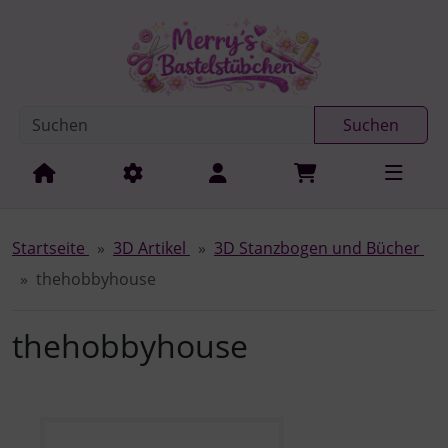
Diese Sprungnavigation (skip link) ist jederzeit zu erreichen
Sprungnavigation
Springe zur Navigation
Springe zum Inhalt
Spri
Suchen
Startseite
3D Artikel
3D Stanzbogen und Bücher
thehobbyhouse
thehobbyhouse