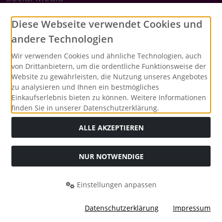
Diese Webseite verwendet Cookies und
andere Technologien
Wir verwenden Cookies und ähnliche Technologien, auch
von Drittanbietern, um die ordentliche Funktionsweise der
Website zu gewährleisten, die Nutzung unseres Angebotes
zu analysieren und Ihnen ein bestmögliches
Einkaufserlebnis bieten zu können. Weitere Informationen
finden Sie in unserer Datenschutzerklärung.
ALLE AKZEPTIEREN
Alle Preise inkl. gesetzl. MwSt. zzgl.
Versandkosten
. Die
durchgestrichenen Preise entsprechen dem bisherigen Preis
bei Merrys Bastelstübchen - Der kreative Shop für Bastelfans..
NUR NOTWENDIGE
Merrys Bastelstübchen - Der kreative Shop für Bastelfans. ©
2026 | Template © 2026 by Karl
Einstellungen anpassen
mod
ified eCommerce Shopsoftware © 2009-2026
Datenschutzerklärung
Impressum