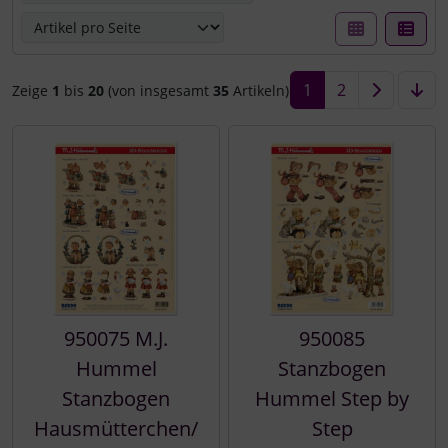
1
2
Zeige
1
bis
20
(von insgesamt
35
Artikeln)
950075 M.J.
950085
Hummel
Stanzbogen
Stanzbogen
Hummel Step by
Hausmütterchen/
Step