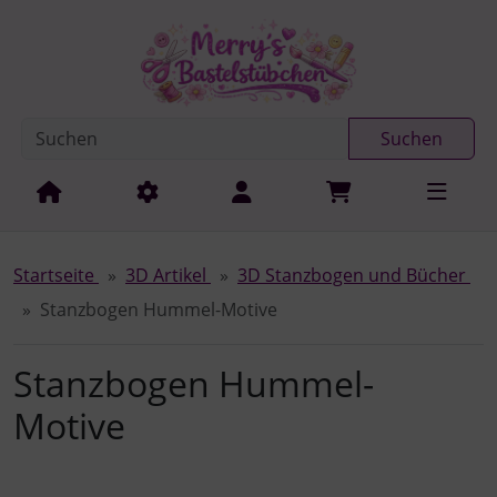
Diese Sprungnavigation (skip link) ist jederzeit zu erreichen
Sprungnavigation
Springe zur Navigation
Springe zum Inhalt
Spri
Suchen
Startseite
3D Artikel
3D Stanzbogen und Bücher
Stanzbogen Hummel-Motive
Stanzbogen Hummel-
Motive