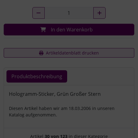
In den Warenkorb
Artikeldatenblatt drucken
Produktbeschreibung
Produktbeschreibung
Hologramm-Sticker, Grün Großer Stern
Diesen Artikel haben wir am 18.03.2006 in unseren
Katalog aufgenommen.
Artikelnavigation innerhalb d
Artikel
30 von 123
in dieser Kategorie