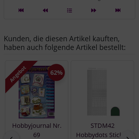
Kunden, die diesen Artikel kauften,
haben auch folgende Artikel bestellt:
Es folgt ein Produktslider - navigieren Sie mit der Tab-Tast
Angebot
62%
Hobbyjournal Nr.
STDM42
69
Hobbydots Sticker
zurück
vor