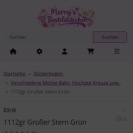
Diese Sprungnavigation (skip link) ist jederzeit zu erreichen
Sprungnavigation
Springe zur Navigation
Springe zum Inhalt
Spri
Suchen
Startseite
Stickerbogen
Verschiedene Motive Baby, Hochzeit Kreuze usw.
1112gr Großer Stern Grün
Em-Je
1112gr Großer Stern Grün