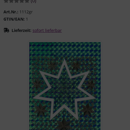
Bewertungen:
Bewertungen
(0
)
Art.Nr.:
1112gr
GTIN/EAN:
1
Lieferzeit:
sofort lieferbar
Wenn mehr als ein Produktbild existiert, können Sie die "