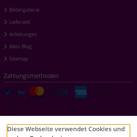
Bildergallerie
Lieferzeit
Anleitungen
Mein Blog
Sitemap
Zahlungsmethoden
Social Media
Diese Webseite verwendet Cookies und