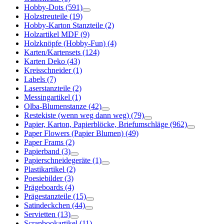
Hobby-Dots
(591)
Holzstreuteile
(19)
Hobby-Karton Stanzteile
(2)
Holzartikel MDF
(9)
Holzknöpfe (Hobby-Fun)
(4)
Karten/Kartensets
(124)
Karten Deko
(43)
Kreisschneider
(1)
Labels
(7)
Laserstanzteile
(2)
Messingartikel
(1)
Olba-Blumenstanze
(42)
Restekiste (wenn weg dann weg)
(79)
Papier, Karton, Papierblöcke, Briefumschläge
(962)
Paper Flowers (Papier Blumen)
(49)
Paper Frams
(2)
Papierband
(3)
Papierschneidegeräte
(1)
Plastikartikel
(2)
Poesiebilder
(3)
Prägeboards
(4)
Prägestanzteile
(15)
Satindeckchen
(44)
Servietten
(13)
Scrapbookartikel
(11)