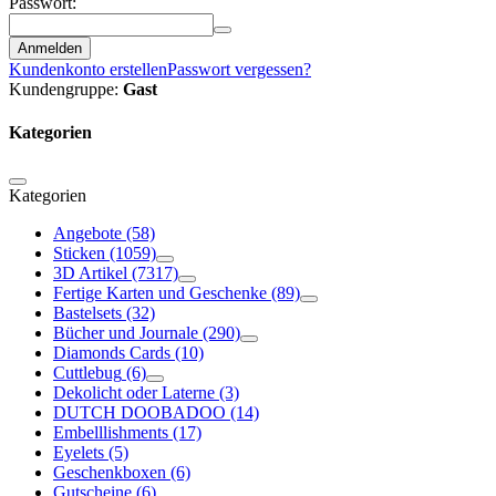
Passwort:
Anmelden
Kundenkonto erstellen
Passwort vergessen?
Kundengruppe:
Gast
Kategorien
Kategorien
Angebote
(58)
Sticken
(1059)
3D Artikel
(7317)
Fertige Karten und Geschenke
(89)
Bastelsets
(32)
Bücher und Journale
(290)
Diamonds Cards
(10)
Cuttlebug
(6)
Dekolicht oder Laterne
(3)
DUTCH DOOBADOO
(14)
Embelllishments
(17)
Eyelets
(5)
Geschenkboxen
(6)
Gutscheine
(6)