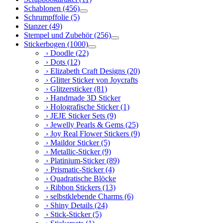
Schablonen
(456)
Schrumpffolie
(5)
Stanzer
(49)
Stempel und Zubehör
(256)
Stickerbogen
(1000)
› Doodle
(22)
› Dots
(12)
› Elizabeth Craft Designs
(20)
› Glitter Sticker von Joycrafts
› Glitzersticker
(81)
› Handmade 3D Sticker
› Holografische Sticker
(1)
› JEJE Sticker Sets
(9)
› Jewelly Pearls & Gems
(25)
› Joy Real Flower Stickers
(9)
› Maildor Sticker
(5)
› Metallic-Sticker
(9)
› Platinium-Sticker
(89)
› Prismatic-Sticker
(4)
› Quadratische Blöcke
› Ribbon Stickers
(13)
› selbstklebende Charms
(6)
› Shiny Details
(24)
› Stick-Sticker
(5)