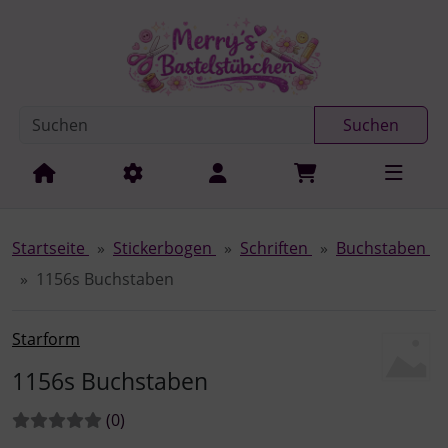
Diese Sprungnavigation (skip link) ist jederzeit zu erreichen
Sprungnavigation
Springe zur Navigation
Springe zum Inhalt
Spri
Suchen
Startseite
Stickerbogen
Schriften
Buchstaben
1156s Buchstaben
Starform
1156s Buchstaben
Bewertungen:
Bewertungen
(0
)