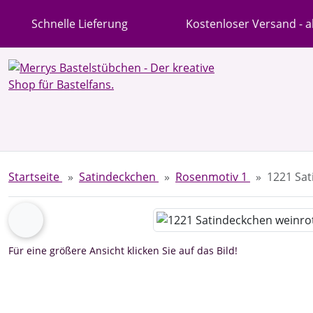
Diese Sprungnavigation (skip link) ist jederzeit zu erreichen
Sprungnavigation
Springe zur Navigation
Springe zum Inhalt
Spri
Schnelle Lieferung
Kostenloser Versand - a
Startseite
Satindeckchen
Rosenmotiv 1
1221 Sat
Wenn mehr als ein Produktbild existiert, können Sie die "
zurück
Für eine größere Ansicht klicken Sie auf das Bild!