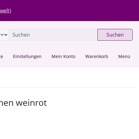
 öffnen.
gen
Springe zu den allgemeinen Informationen
welt)
Suchen
te
Einstellungen
Mein Konto
Warenkorb
Menü
u navigieren. Zum Vergrößern klicken Sie auf das Bild.
hen weinrot