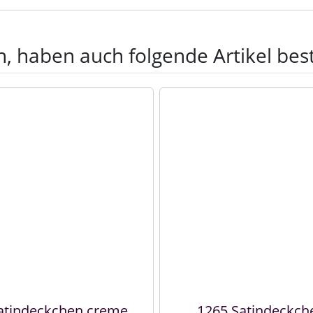
, haben auch folgende Artikel beste
e zu den einzelnen Artikeln.
atindeckchen creme
1265 Satindeckche