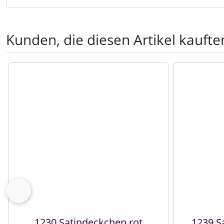
Kunden, die diesen Artikel kauften
Es folgt ein Produktslider - navigieren Sie mit der Tab-Tast
zurück
1230 Satindeckchen rot
1239 S