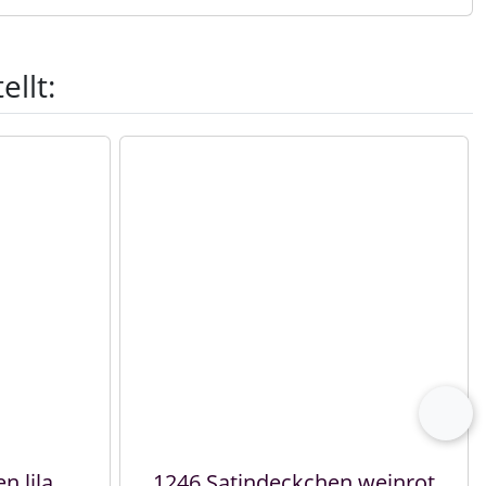
llt:
vor
n lila
1246 Satindeckchen weinrot