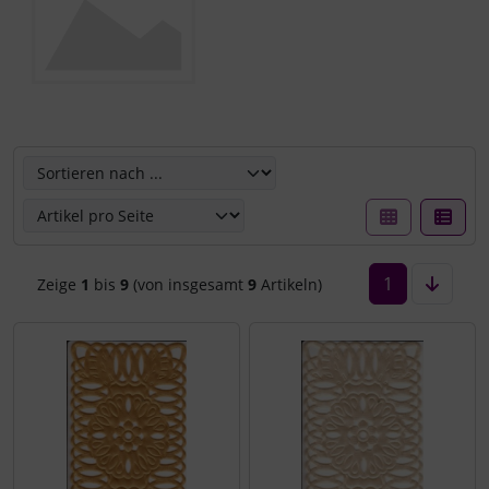
Hier können Sie die nachfolgenden Artikel umsortieren u
1
Zeige
1
bis
9
(von insgesamt
9
Artikeln)