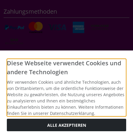
Zahlungsmethoden
Social Media
Diese Webseite verwendet Cookies und
andere Technologien
Wir verwenden Cookies und ähnliche Technologien, auch
von Drittanbietern, um die ordentliche Funktionsweise der
Website zu gewährleisten, die Nutzung unseres Angebotes
zu analysieren und Ihnen ein bestmögliches
Einkaufserlebnis bieten zu können. Weitere Informationen
finden Sie in unserer Datenschutzerklärung.
ALLE AKZEPTIEREN