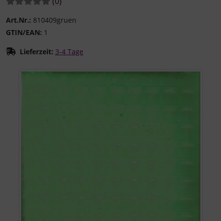
Bewertungen:
Bewertungen
(0
)
Art.Nr.:
810409gruen
GTIN/EAN:
1
Lieferzeit:
3-4 Tage
Wenn mehr als ein Produktbild existiert, können Sie die "