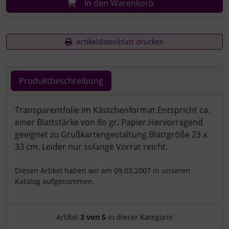
In den Warenkorb
Artikeldatenblatt drucken
Produktbeschreibung
Produktbeschreibung
Transparentfolie im Kästchenformat.Entspricht ca.
einer Blattstärke von 8o gr. Papier.Hervorragend
geeignet zu Grußkartengestaltung.Blattgröße 23 x
33 cm. Leider nur solange Vorrat reicht.
Diesen Artikel haben wir am 09.03.2007 in unseren
Katalog aufgenommen.
Artikelnavigation innerhalb d
Artikel
3 von 5
in dieser Kategorie