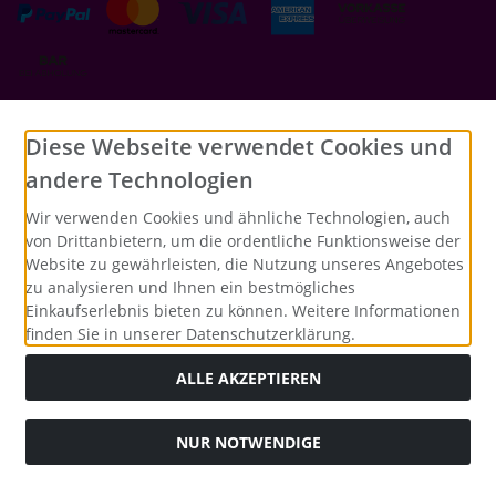
Social Media
Diese Webseite verwendet Cookies und
andere Technologien
Wir verwenden Cookies und ähnliche Technologien, auch
von Drittanbietern, um die ordentliche Funktionsweise der
Website zu gewährleisten, die Nutzung unseres Angebotes
zu analysieren und Ihnen ein bestmögliches
Einkaufserlebnis bieten zu können. Weitere Informationen
finden Sie in unserer Datenschutzerklärung.
ALLE AKZEPTIEREN
NUR NOTWENDIGE
Alle Preise inkl. gesetzl. MwSt. zzgl.
Versandkosten
. Die
durchgestrichenen Preise entsprechen dem bisherigen Preis
bei Merrys Bastelstübchen - Der kreative Shop für Bastelfans..