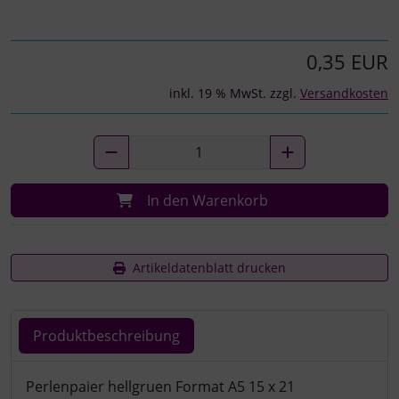
0,35 EUR
inkl. 19 % MwSt. zzgl.
Versandkosten
In den Warenkorb
Artikeldatenblatt drucken
Produktbeschreibung
Produktbeschreibung
Perlenpaier hellgruen Format A5 15 x 21