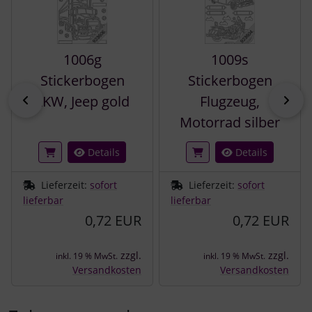
1006g
1009s
Stickerbogen
Stickerbogen
zurück
vor
LKW, Jeep gold
Flugzeug,
Motorrad silber
Details
Details
Lieferzeit:
sofort
Lieferzeit:
sofort
lieferbar
lieferbar
0,72 EUR
0,72 EUR
zzgl.
zzgl.
inkl. 19 % MwSt.
inkl. 19 % MwSt.
Versandkosten
Versandkosten