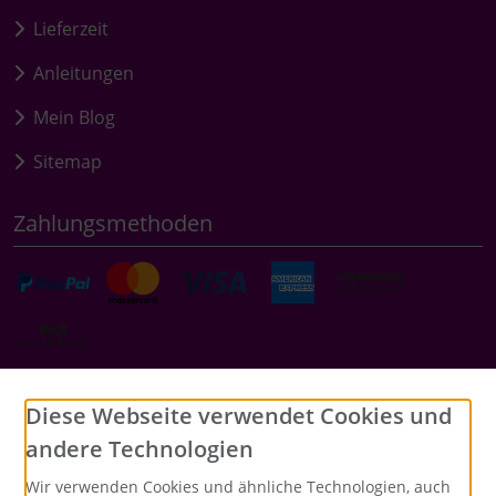
Lieferzeit
Anleitungen
Mein Blog
Sitemap
Zahlungsmethoden
Social Media
Diese Webseite verwendet Cookies und
andere Technologien
Wir verwenden Cookies und ähnliche Technologien, auch