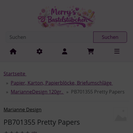
Diese Sprungnavigation (skip link) ist jederzeit zu erreichen
Sprungnavigation
Springe zur Navigation
Springe zum Inhalt
Spri
Suchen
Startseite
Papier, Karton, Papierblöcke, Briefumschläge
MarianneDesign 120gr.
PB701355 Pretty Papers
Marianne Design
PB701355 Pretty Papers