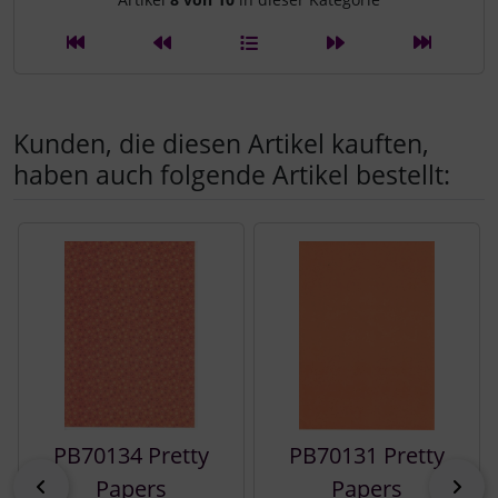
Artikelnavigation innerhalb d
Kunden, die diesen Artikel kauften,
haben auch folgende Artikel bestellt:
Es folgt ein Produktslider - navigieren Sie mit der Tab-Tast
PB70134 Pretty
PB70131 Pretty
zurück
vor
Papers
Papers