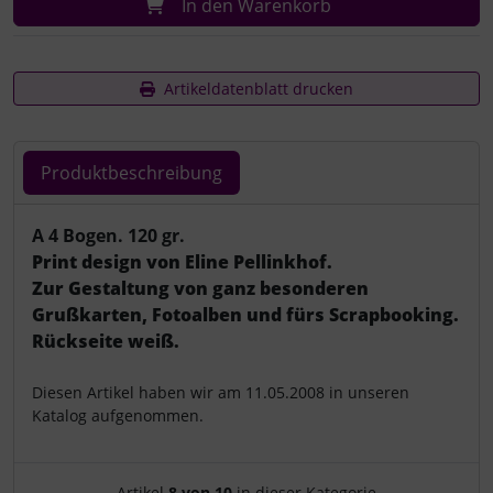
In den Warenkorb
Artikeldatenblatt drucken
Produktbeschreibung
Produktbeschreibung
A 4 Bogen. 120 gr.
Print design von Eline Pellinkhof.
Zur Gestaltung von ganz besonderen
Grußkarten, Fotoalben und fürs Scrapbooking.
Rückseite weiß.
Diesen Artikel haben wir am 11.05.2008 in unseren
Katalog aufgenommen.
Artikel
8 von 10
in dieser Kategorie