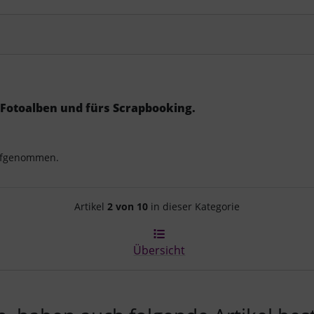
Fotoalben und fürs Scrapbooking.
aufgenommen.
Artikelnavigation innerhalb d
Artikel
2 von 10
in dieser Kategorie
Übersicht