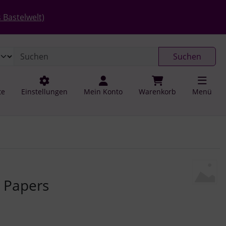
 öffnen.
gen
Springe zu den allgemeinen Informationen
 Bastelwelt)
Suchen
te
Einstellungen
Mein Konto
Warenkorb
Menü
u navigieren. Zum Vergrößern klicken Sie auf das Bild.
 Papers