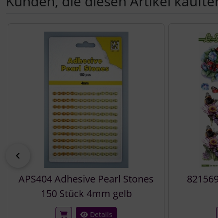
Kunden, die diesen Artikel kauften
Es folgt ein Produktslider - navigieren Sie mit der Tab-Tast
zurück
APS404 Adhesive Pearl Stones
821569
150 Stück 4mm gelb
Details