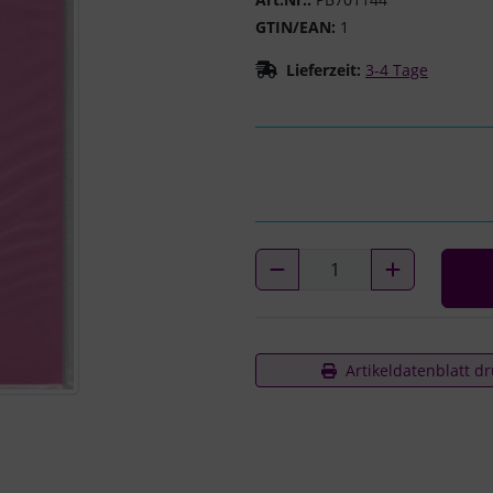
GTIN/EAN:
1
Lieferzeit:
3-4 Tage
Artikeldatenblatt d