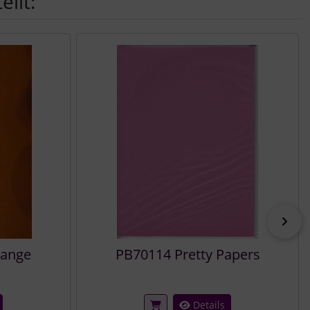
llt:
vor
range
PB70114 Pretty Papers
Details