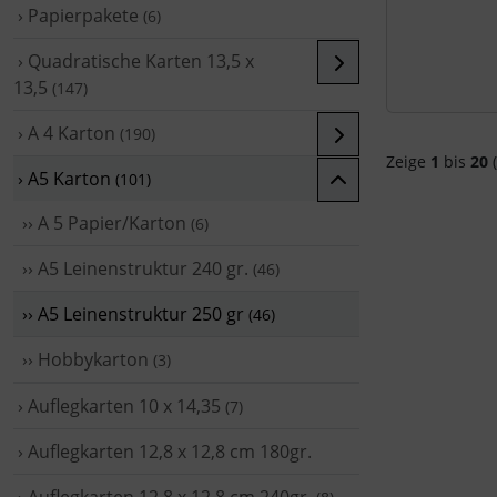
› Papierpakete
(6)
› Quadratische Karten 13,5 x
13,5
(147)
› A 4 Karton
(190)
Zeige
1
bis
20
(
› A5 Karton
(101)
›› A 5 Papier/Karton
(6)
›› A5 Leinenstruktur 240 gr.
(46)
›› A5 Leinenstruktur 250 gr
(46)
›› Hobbykarton
(3)
› Auflegkarten 10 x 14,35
(7)
› Auflegkarten 12,8 x 12,8 cm 180gr.
› Auflegkarten 12,8 x 12,8 cm 240gr.