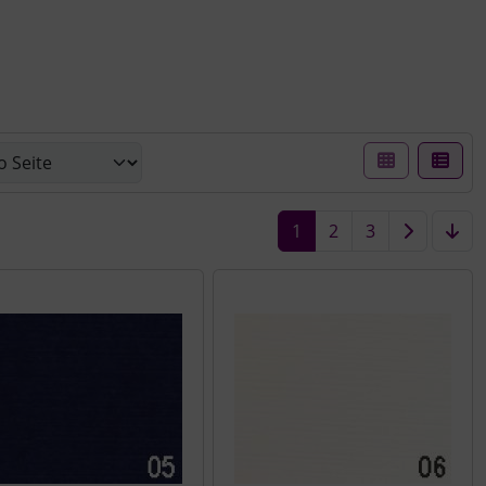
er Box- oder Listenansicht wählen.
1
2
3