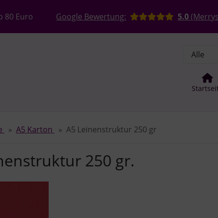
, Seite aktualisieren (F5-Taste) und mit Tab-Taste Navigation
nge zum Login-Button
Springe zum Button für Einstellun
b 80 Euro
Google Bewertung:
5.0
(Merrys
Startsei
ge
A5 Karton
A5 Leinenstruktur 250 gr
nenstruktur 250 gr.