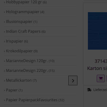
› Hobbypapier 120 gr
(6)
› Hologrammpapier
(4)
› Illusionspapier
(1)
› Indian Craft Papers
(6)
› Irispapier
(6)
› Krokodilpapier
(9)
37143
› MarianneDesign 120gr.
(10)
Karton s
› MarianneDesign 220gr.
(15)
› Metallickarton
(7)
› Papier
Lieferze
(1)
› Papier PapierpackFavourites
(32)