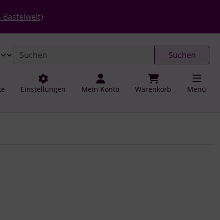
 öffnen.
gen
Springe zu den allgemeinen Informationen
 Bastelwelt)
Suchen
te
Einstellungen
Mein Konto
Warenkorb
Menü