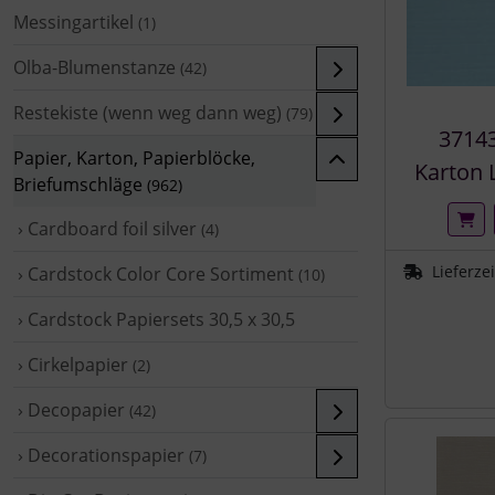
Messingartikel
(1)
Olba-Blumenstanze
(42)
Restekiste (wenn weg dann weg)
(79)
37143
Papier, Karton, Papierblöcke,
Karton 
Briefumschläge
(962)
› Cardboard foil silver
(4)
Lieferze
› Cardstock Color Core Sortiment
(10)
› Cardstock Papiersets 30,5 x 30,5
› Cirkelpapier
(2)
› Decopapier
(42)
› Decorationspapier
(7)